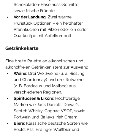
Schokoladen-Haselnuss-Schnitte 
sowie frische Früchte.
Vor der Landung
: Zwei warme 
Frühstück Optionen – ein herzhafter 
Pfannkuchen mit Pilzen oder ein süßer 
Quarkcrêpe mit Apfelkompott.
Getränkekarte
Eine breite Palette an alkoholischen und 
alkoholfreien Getränken steht zur Auswahl:
Weine
: Drei Weißweine (u. a. Riesling 
und Chardonnay) und drei Rotweine 
(z. B. Bordeaux und Malbec) aus 
verschiedenen Regionen.
Spirituosen & Liköre
: Hochwertige 
Marken wie Jack Daniel’s, Dewar’s 
Scotch Whisky, Cognac VSOP, sowie 
Portwein und Baileys Irish Cream.
Biere
: Klassische deutsche Sorten wie 
Beck’s Pils, Erdinger Weißbier und 