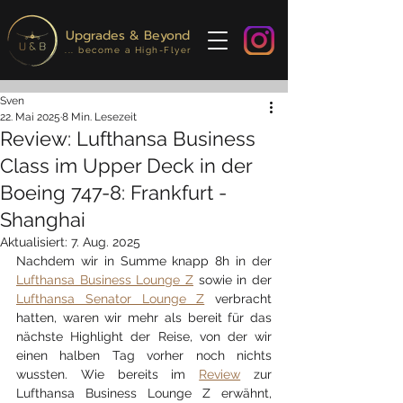
Upgrades & Beyond
... become a High-Flyer
Sven
22. Mai 2025
8 Min. Lesezeit
Review: Lufthansa Business
Class im Upper Deck in der
Boeing 747-8: Frankfurt -
Shanghai
Aktualisiert:
7. Aug. 2025
Nachdem wir in Summe knapp 8h in der 
Lufthansa Business Lounge Z
 sowie in der 
Lufthansa Senator Lounge Z
 verbracht 
hatten, waren wir mehr als bereit für das 
nächste Highlight der Reise, von der wir 
einen halben Tag vorher noch nichts 
wussten. Wie bereits im 
Review
 zur 
Lufthansa Business Lounge Z erwähnt, 