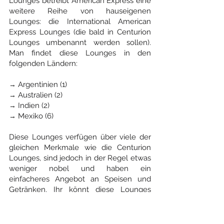
Lounges betreibt American Express eine 
weitere Reihe von hauseigenen 
Lounges: die International American 
Express Lounges (die bald in Centurion 
Lounges umbenannt werden sollen). 
Man findet diese Lounges in den 
folgenden Ländern:
Argentinien (1)
→ 
Australien (2)
→ 
Indien (2)
→ 
Mexiko (6)
→ 
Diese Lounges verfügen über viele der 
gleichen Merkmale wie die Centurion 
Lounges, sind jedoch in der Regel etwas 
weniger nobel und haben ein 
einfacheres Angebot an Speisen und 
Getränken. Ihr könnt diese Lounges 
während der Öffnungszeiten mit einer 
gültigen Bordkarte, einem amtlichen 
Ausweis und einer Amex Platinum Karte 