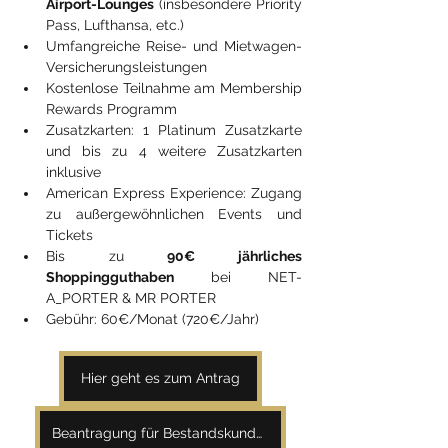
Airport-Lounges
 (insbesondere Priority 
Pass, Lufthansa, etc.)
Umfangreiche Reise- und Mietwagen-
Versicherungsleistungen
Kostenlose Teilnahme am Membership 
Rewards Programm
Zusatzkarten: 1 Platinum Zusatzkarte 
und bis zu 4 weitere Zusatzkarten 
inklusive
American Express Experience: Zugang 
zu außergewöhnlichen Events und 
Tickets
Bis zu
 90€ jährliches 
Shoppingguthaben
 bei NET-
A_PORTER & MR PORTER
Gebühr: 60€/Monat (720€/Jahr)
Hier geht es zum Antrag
Beantragung für Bestandskunden