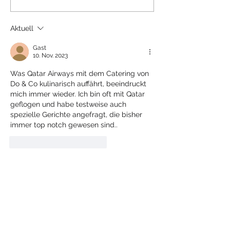
Privilege Club - Die
Lounge - Dublin
besten Sweetspots
Aktuell
Gast
10. Nov. 2023
Was Qatar Airways mit dem Catering von 
Do & Co kulinarisch auffährt, beeindruckt 
mich immer wieder. Ich bin oft mit Qatar 
geflogen und habe testweise auch 
spezielle Gerichte angefragt, die bisher 
immer top notch gewesen sind..
Gefällt mir
Antworten
American Express Platinum
Kreditkarte