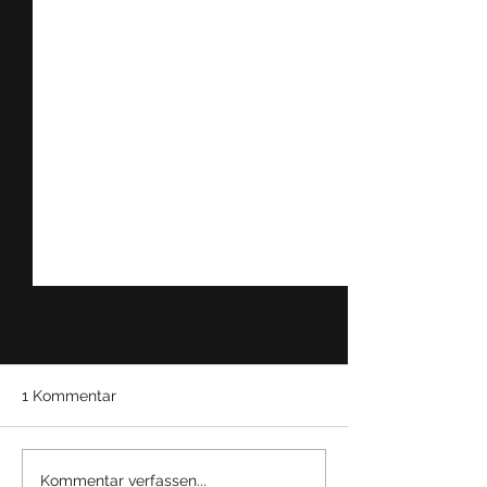
1 Kommentar
Update: Qatar Airways
Review: The Ea
Kommentar verfassen...