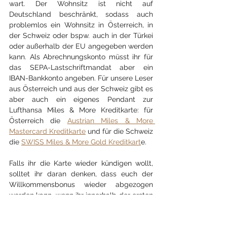
wart. Der Wohnsitz ist nicht auf 
Deutschland beschränkt, sodass auch 
problemlos ein Wohnsitz in Österreich, in 
der Schweiz oder bspw. auch in der Türkei 
oder außerhalb der EU angegeben werden 
kann. Als Abrechnungskonto müsst ihr für 
das SEPA-Lastschriftmandat aber ein 
IBAN-Bankkonto angeben. Für unsere Leser 
aus Österreich und aus der Schweiz gibt es 
aber auch ein eigenes Pendant zur 
Lufthansa Miles & More Kreditkarte: für 
Österreich die 
Austrian Miles & More 
Mastercard Kreditkarte
 und für die Schweiz 
die 
SWISS Miles & More Gold Kreditkart
e.
Falls ihr die Karte wieder kündigen wollt, 
solltet ihr daran denken, dass euch der 
Willkommensbonus wieder abgezogen 
werden kann, wenn ihr innerhalb der ersten 
12 Monate kündigt. Die Kündigungsfrist 
beträgt zwei Monate und die Kündigung 