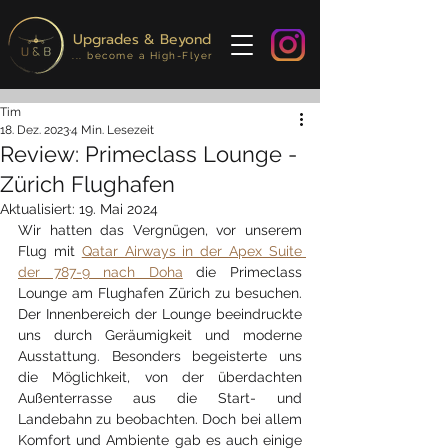
Upgrades & Beyond
... become a High-Flyer
Tim
18. Dez. 2023
4 Min. Lesezeit
Review: Primeclass Lounge -
Zürich Flughafen
Aktualisiert:
19. Mai 2024
Wir hatten das Vergnügen, vor unserem 
Flug mit 
Qatar Airways in der Apex Suite 
der 787-9 nach Doha
 die Primeclass 
Lounge am Flughafen Zürich zu besuchen. 
Der Innenbereich der Lounge beeindruckte 
uns durch Geräumigkeit und moderne 
Ausstattung. Besonders begeisterte uns 
die Möglichkeit, von der überdachten 
Außenterrasse aus die Start- und 
Landebahn zu beobachten. Doch bei allem 
Komfort und Ambiente gab es auch einige 