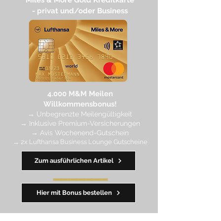
Miles & More Gold Kreditkarte​
- privat und/oder Business
4.
000 M
&M Meilen
Willkommensbonus!
→
Unbegrenzte Meilengültigkeit
→ Inklusive Premium-Versicherungen
→ Avis Wochenend-Gutschein
→ 2x Lufthansa Business Lounge Gutscheine
Zum ausführlichen Artikel
━━━━
━
━
━
Hier mit Bonus bestellen