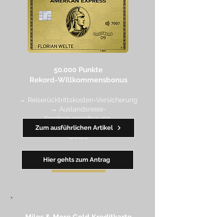
50.000 Punkte
Rekord-Willkommensbonus
→ Reiserücktrittskosten-Versicherung
→ Auslandsreise-
Krankenversicherung
→ wertvolle Rabatte dank Amex
Zum ausführlichen Artikel
Off
ers
Hier gehts zum Antrag
━━
━━
━
━
━