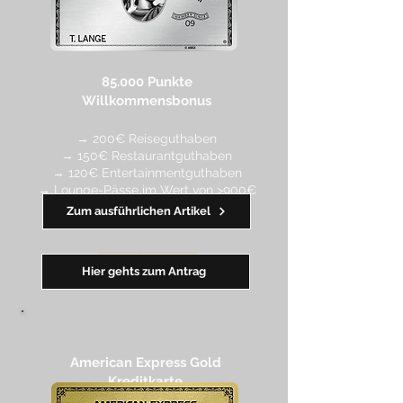
85.000 Punkte
Willkommensbonus
→ 200€ Reiseguthaben
→ 150€ Restaurantguthaben
→ 120€ Entertainmentguthaben
→ Lounge-Pässe im Wert von >900€
Zum ausführlichen Artikel
━━
━
━
━
━
━
Hier gehts zum Antrag
American Express Gold
Kreditkarte