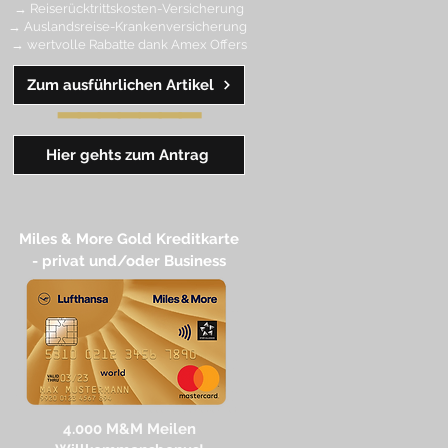
→ Reiserücktrittskosten-Versicherung
→ Auslandsreise-Krankenversicherung
→ wertvolle Rabatte dank Amex Off
ers
Zum ausführlichen Artikel
━━
━━
━
━
━
Hier gehts zum Antrag
Miles & More Gold Kreditkarte​
- privat und/oder Business
4.
000 M
&M Meilen