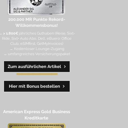
200.000 MR Punkte
Rekord-
Willkommensbonus!
→
> 1.800€
jährliches Guthaben (Reise, Sixt-
Ride, Sixt+ Auto Abo, Dell, eBuero: Office
Club, eSIMfirst, GetMyInvoices)
→ Kostenloser Lounge-Zugang
→ umfangreiches Versicherungspaket
Zum ausführlichen Artikel
━━
━━
━
━
━
Hier mit Bonus bestellen
American Express Gold Business
Kreditkarte​