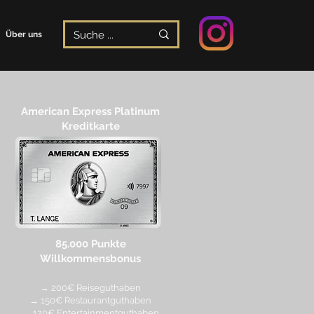
Über uns
American Express Platinum
Kreditkarte
85.000 Punkte
Willkommensbonus
→ 200€ Reiseguthaben
→ 150€ Restaurantguthaben
→ 120€ Entertainmentguthaben