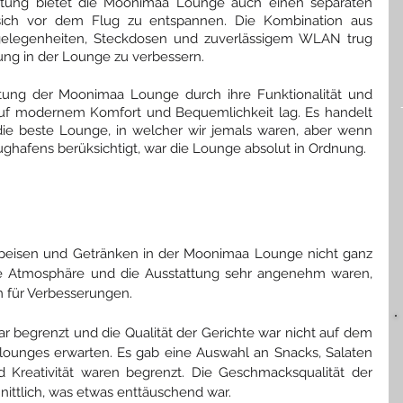
attung bietet die Moonimaa Lounge auch einen separaten 
sich vor dem Flug zu entspannen. Die Kombination aus 
gelegenheiten, Steckdosen und zuverlässigem WLAN trug 
rung in der Lounge zu verbessern.
tung der Moonimaa Lounge durch ihre Funktionalität und 
uf modernem Komfort und Bequemlichkeit lag. Es handelt 
die beste Lounge, in welcher wir jemals waren, aber wenn 
ghafens berüksichtigt, war die Lounge absolut in Ordnung.
Speisen und Getränken in der Moonimaa Lounge nicht ganz 
e Atmosphäre und die Ausstattung sehr angenehm waren, 
m für Verbesserungen.
begrenzt und die Qualität der Gerichte war nicht auf dem 
lounges erwarten. Es gab eine Auswahl an Snacks, Salaten 
d Kreativität waren begrenzt. Die Geschmacksqualität der 
ittlich, was etwas enttäuschend war.