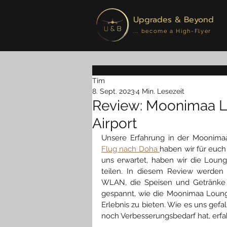
Upgrades & Beyond
... become a High-Flyer
Tim
8. Sept. 2023
4 Min. Lesezeit
Review: Moonimaa Lo
Airport
Unsere Erfahrung in der Moonim
Flug nach Doha 
haben wir für euch
uns erwartet, haben wir die Loun
teilen. In diesem Review werden 
WLAN, die Speisen und Getränke s
gespannt, wie die Moonimaa Loung
Erlebnis zu bieten. Wie es uns gefa
noch Verbesserungsbedarf hat, erfahr