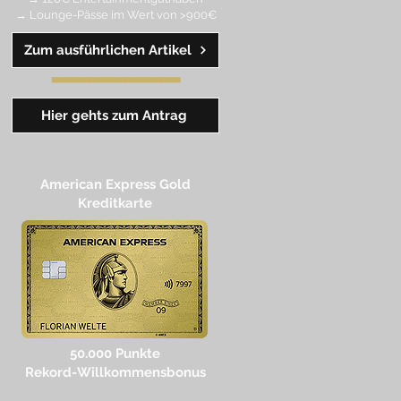
→ Lounge-Pässe im Wert von >900€
Zum ausführlichen Artikel
━━
━
━
━
━
━
Hier gehts zum Antrag
American Express Gold
Kreditkarte
50.000 Punkte
Rekord-Willkommensbonus