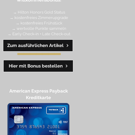
Willkommensbonus!
→ Hilton Honors Gold Status
→ kostenfreies Zimmerupgrade
→ kostenfreies Frühstück
→ wertvolle Punkte sa
mmeln
→ Early Check-in + Late Check-out
Zum ausführlichen Artikel
━━━━
━
━
━
Hier mit Bonus bestellen
American Express Payback
Kreditkarte​