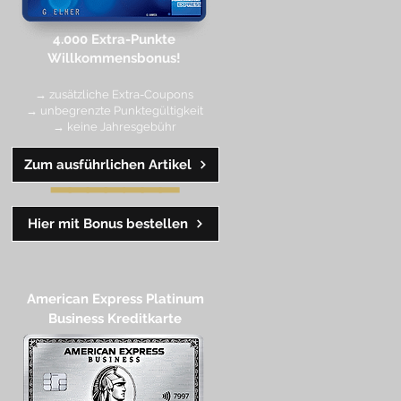
4.000 Extra-Punkte
Willkommen
sbonus!
→ zusätzliche Extra-Coupons
→ unbegrenzte Punktegültigkeit
→ keine Jahresgebühr
Zum ausführlichen Artikel
━━
━━
━
━
━
Hier mit Bonus bestellen
American Express Platinum
Business Kreditkarte​