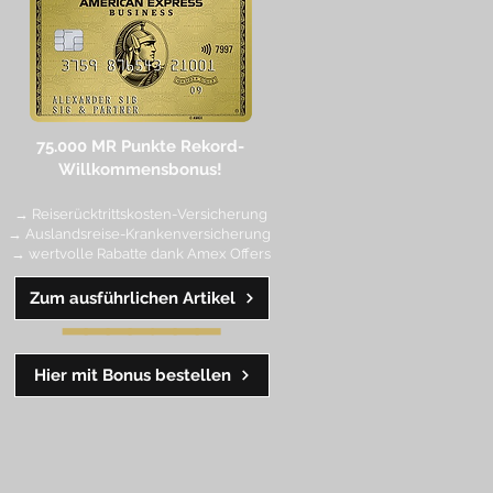
75.000 MR Punkte
Rekord-
Willkommensbonus!
→ Reiserücktrittskosten-Versicherung
→ Auslandsreise-Krankenversicherung
→ wertvolle Rabatte dank Amex Off
ers
Zum ausführlichen Artikel
━━
━━
━
━
━
Hier mit Bonus bestellen