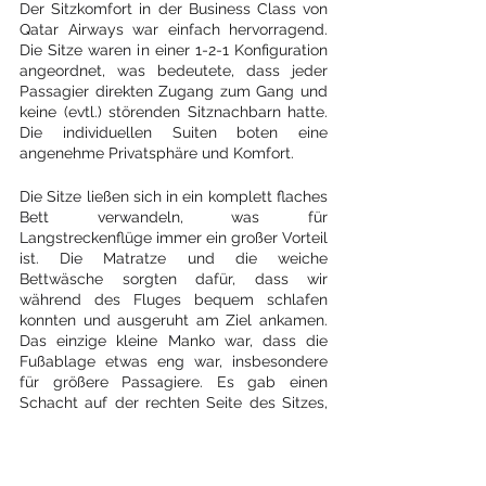
Der Sitzkomfort in der Business Class von 
Qatar Airways war einfach hervorragend. 
Die Sitze waren in einer 1-2-1 Konfiguration 
angeordnet, was bedeutete, dass jeder 
Passagier direkten Zugang zum Gang und 
keine (evtl.) störenden Sitznachbarn hatte. 
Die individuellen Suiten boten eine 
angenehme Privatsphäre und Komfort.
Die Sitze ließen sich in ein komplett flaches 
Bett verwandeln, was für 
Langstreckenflüge immer ein großer Vorteil 
ist. Die Matratze und die weiche 
Bettwäsche sorgten dafür, dass wir 
während des Fluges bequem schlafen 
konnten und ausgeruht am Ziel ankamen. 
Das einzige kleine Manko war, dass die 
Fußablage etwas eng war, insbesondere 
für größere Passagiere. Es gab einen 
Schacht auf der rechten Seite des Sitzes, 
in den die Füße gelegt werden mussten, 
was etwas beengend sein konnte.