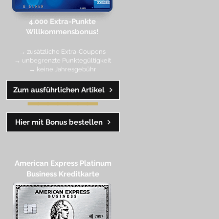
4.000 Extra-Punkte
Willkommen
sbonus!
→ zusätzliche Extra-Coupons
→ unbegrenzte Punktegültigkeit
→ keine Jahresgebühr
Zum ausführlichen Artikel
━━
━━
━
━
━
Hier mit Bonus bestellen
American Express Platinum
Business Kreditkarte​