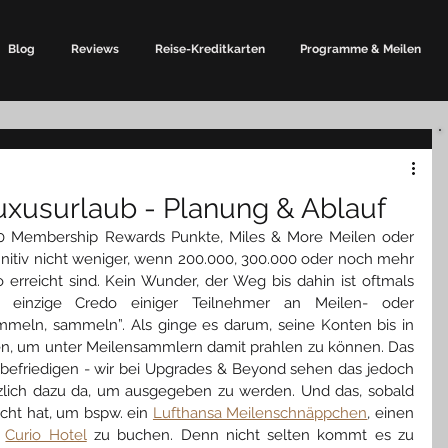
Blog
Reviews
Reise-Kreditkarten
Programme & Meilen
xusurlaub - Planung & Ablauf
00 Membership Rewards Punkte, Miles & More Meilen oder 
efinitiv nicht weniger, wenn 200.000, 300.000 oder noch mehr 
rreicht sind. Kein Wunder, der Weg bis dahin ist oftmals 
as einzige Credo einiger Teilnehmer an Meilen- oder 
eln, sammeln”. Als ginge es darum, seine Konten bis in 
len, um unter Meilensammlern damit prahlen zu können. Das 
efriedigen - wir bei Upgrades & Beyond sehen das jedoch 
zlich dazu da, um ausgegeben zu werden. Und das, sobald 
icht hat, um bspw. ein 
Lufthansa Meilenschnäppchen
, einen 
 
Curio Hotel
 zu buchen. Denn nicht selten kommt es zu 