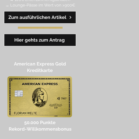
→ Lounge-Pässe im Wert von >900€
Zum ausführlichen Artikel
━━
━
━
━
━
━
Hier gehts zum Antrag
American Express Gold
Kreditkarte
50.000 Punkte
Rekord-Willkommensbonus