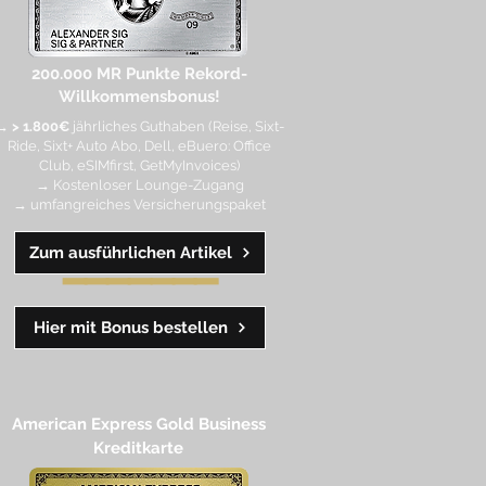
200.000 MR Punkte
Rekord-
Willkommensbonus!
→
> 1.800€
jährliches Guthaben (Reise, Sixt-
Ride, Sixt+ Auto Abo, Dell, eBuero: Office
Club, eSIMfirst, GetMyInvoices)
→ Kostenloser Lounge-Zugang
→ umfangreiches Versicherungspaket
Zum ausführlichen Artikel
━━
━━
━
━
━
Hier mit Bonus bestellen
American Express Gold Business
Kreditkarte​