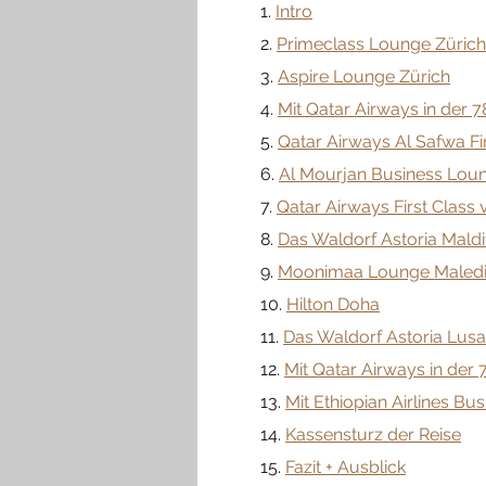
	1. 
Intro
	2. 
Primeclass Lounge Zürich
	3. 
Aspire Lounge Zürich
	4. 
Mit Qatar Airways in der 
	5. 
Qatar Airways Al Safwa Fi
	6. 
Al Mourjan Business Lou
	7. 
Qatar Airways First Class
	8. 
Das Waldorf Astoria Maldi
	9. 
Moonimaa Lounge Maled
	10. 
Hilton Doha
	11. 
Das Waldorf Astoria Lusai
	12. 
Mit Qatar Airways in der
	13. 
Mit Ethiopian Airlines B
	14. 
Kassensturz der Reise
	15. 
Fazit + Ausblick