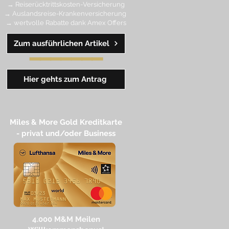
→ Reiserücktrittskosten-Versicherung
→ Auslandsreise-Krankenversicherung
→ wertvolle Rabatte dank Amex Off
ers
Zum ausführlichen Artikel
━━
━━
━
━
━
Hier gehts zum Antrag
Miles & More Gold Kreditkarte​
- privat und/oder Business
4.
000 M
&M Meilen