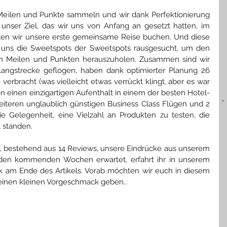
Meilen und Punkte sammeln und wir dank Perfektionierung 
unser Ziel, das wir uns von Anfang an gesetzt hatten, im 
nten wir unsere erste gemeinsame Reise buchen. Und diese 
n uns die Sweetspots der Sweetspots rausgesucht, um den 
 Meilen und Punkten herauszuholen. Zusammen sind wir 
 Langstrecke geflogen, haben dank optimierter Planung 26 
verbracht (was vielleicht etwas verrückt klingt, aber es war 
n einen einzigartigen Aufenthalt in einem der besten Hotel-
eiteren unglaublich günstigen Business Class Flügen und 2 
e Gelegenheit, eine Vielzahl an Produkten zu testen, die 
 standen. 
ie, bestehend aus 14 Reviews, unsere Eindrücke aus unserem 
 den kommenden Wochen erwartet, erfahrt ihr in unserem 
ck am Ende des Artikels. Vorab möchten wir euch in diesem 
 einen kleinen Vorgeschmack geben..