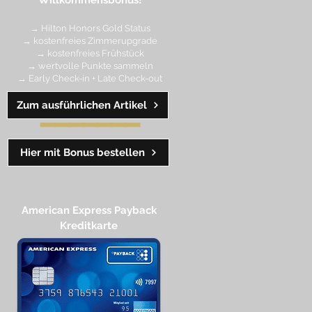
Willkommensbonus!
→ Hilton Honors Gold Status
→ kostenfreies Zimmerupgrade
→ kostenfreies Frühstück
→ wertvolle Punkte sa
mmeln
→ Early Check-in + Late Check-out
Zum ausführlichen Artikel
━━━━
━
━
━
Hier mit Bonus bestellen
American Express Payback
Kreditkarte​