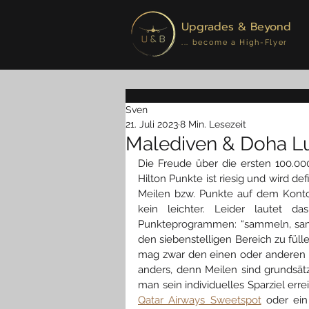
Upgrades & Beyond
... become a High-Flyer
Sven
21. Juli 2023
8 Min. Lesezeit
Malediven & Doha Lu
Die Freude über die ersten 100.0
Hilton Punkte ist riesig und wird d
Meilen bzw. Punkte auf dem Konto e
kein leichter. Leider lautet d
Punkteprogrammen: “sammeln, samm
den siebenstelligen Bereich zu fül
mag zwar den einen oder anderen b
anders, denn Meilen sind grundsät
man sein individuelles Sparziel erre
Qatar Airways Sweetspot
 oder ein