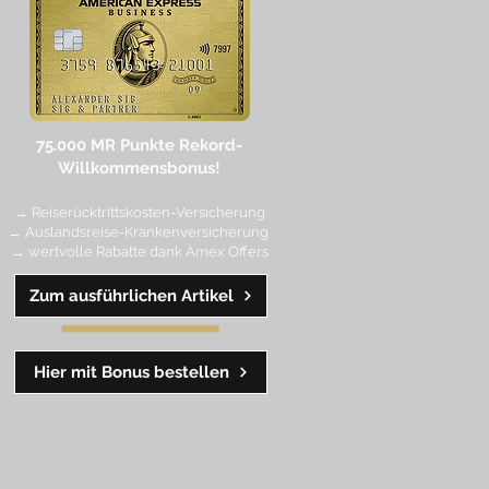
75.000 MR Punkte
Rekord-
Willkommensbonus!
→ Reiserücktrittskosten-Versicherung
→ Auslandsreise-Krankenversicherung
→ wertvolle Rabatte dank Amex Off
ers
Zum ausführlichen Artikel
━━
━━
━
━
━
Hier mit Bonus bestellen