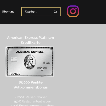
Über uns
American Express Platinum
Kreditkarte
85.000 Punkte
Willkommensbonus
→ 200€ Reiseguthaben
→ 150€ Restaurantguthaben
→ 120€ Entertainmentguthaben