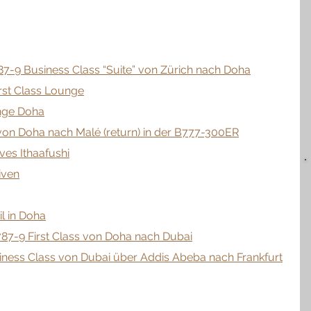
787-9 Business Class “Suite” von Zürich nach Doha
rst Class Lounge
nge Doha
 von Doha nach Malé (return) in der B777-300ER
ves Ithaafushi
iven
l in Doha
 787-9 First Class von Doha nach Dubai
usiness Class von Dubai über Addis Abeba nach Frankfurt