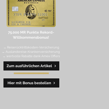
75.000 MR Punkte
Rekord-
Willkommensbonus!
→ Reiserücktrittskosten-Versicherung
→ Auslandsreise-Krankenversicherung
→ wertvolle Rabatte dank Amex Off
ers
Zum ausführlichen Artikel
━━
━━
━
━
━
Hier mit Bonus bestellen