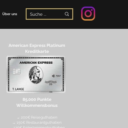
Über uns
American Express Platinum
Kreditkarte
85.000 Punkte
Willkommensbonus
→ 200€ Reiseguthaben
→ 150€ Restaurantguthaben
→ 120€ Entertainmentguthaben