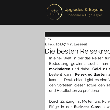
Upgrades & Beyond
... become a High-Flyer
Tim
1. Feb. 2023
7 Min. Lesezeit
Die besten Reisekred
In einer Welt, in der das Reisen f
Bedeutung gewinnt, sucht man s
maximieren
 und dabei 
Geld zu 
besteht darin, 
Reisekreditkarten
 
kann. In Deutschland gibt es eine 
den Vorteilen dieser sowie den z
und Hotelketten zu profitieren. 
Durch Zahlung mit Meilen und Punkt
Flüge in der 
Business Class
 sow