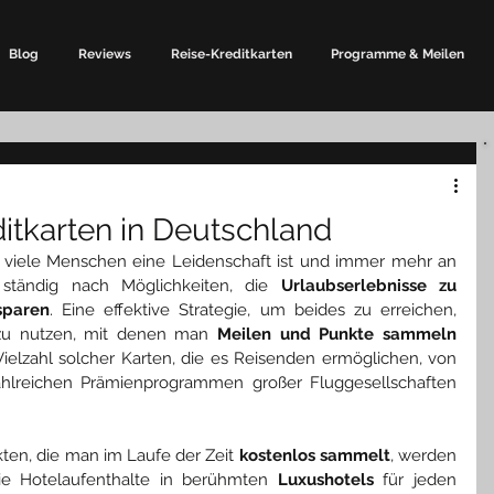
Blog
Reviews
Reise-Kreditkarten
Programme & Meilen
itkarten in Deutschland
ür viele Menschen eine Leidenschaft ist und immer mehr an 
tändig nach Möglichkeiten, die 
Urlaubserlebnisse zu 
sparen
. Eine effektive Strategie, um beides zu erreichen, 
zu nutzen, mit denen man 
Meilen und Punkte sammeln
Vielzahl solcher Karten, die es Reisenden ermöglichen, von 
ahlreichen Prämienprogrammen großer Fluggesellschaften 
en, die man im Laufe der Zeit 
kostenlos sammelt
, werden 
ie Hotelaufenthalte in berühmten 
Luxushotels
 für jeden 