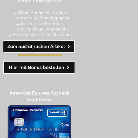
Willkommensbonus!
→ Hilton Honors Gold Status
→ kostenfreies Zimmerupgrade
→ kostenfreies Frühstück
→ wertvolle Punkte sa
mmeln
→ Early Check-in + Late Check-out
Zum ausführlichen Artikel
━━━━
━
━
━
Hier mit Bonus bestellen
American Express Payback
Kreditkarte​