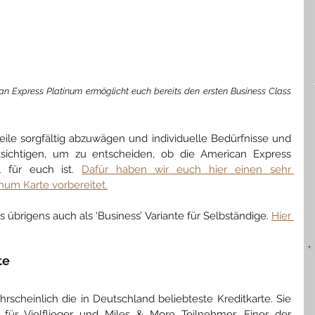
n Express Platinum ermöglicht euch bereits den ersten Business Class 
teile sorgfältig abzuwägen und individuelle Bedürfnisse und 
ichtigen, um zu entscheiden, ob die American Express 
l für euch ist. 
Dafür haben wir euch hier einen sehr 
inum Karte vorbereitet.
es übrigens auch als ‘Business’ Variante für Selbständige. 
Hier 
te
hrscheinlich die in Deutschland beliebteste Kreditkarte. Sie 
n für Vielflieger und Miles & More Teilnehmer. Einer der 