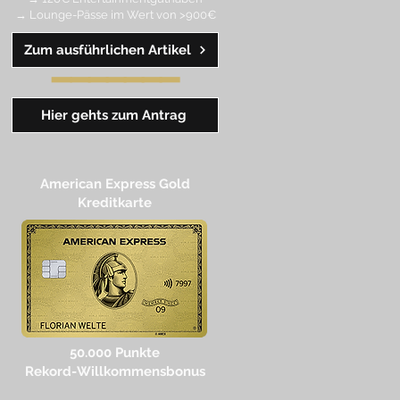
→ Lounge-Pässe im Wert von >900€
Zum ausführlichen Artikel
━━
━
━
━
━
━
Hier gehts zum Antrag
American Express Gold
Kreditkarte
50.000 Punkte
Rekord-Willkommensbonus