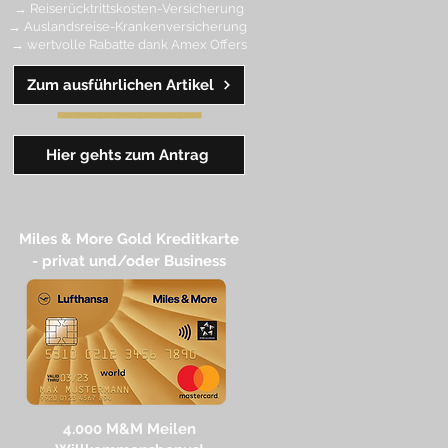
→ Reiserücktrittskosten-Versicherung
→ Auslandsreise-Krankenversicherung
→ wertvolle Rabatte dank Amex Off
ers
Zum ausführlichen Artikel
━━
━━
━
━
━
Hier gehts zum Antrag
Miles & More Gold Kreditkarte​
- privat und/oder Business
4.
000 M
&M Meilen