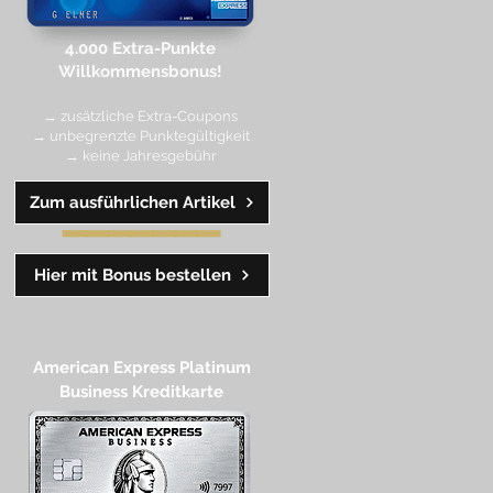
4.000 Extra-Punkte
Willkommen
sbonus!
→ zusätzliche Extra-Coupons
→ unbegrenzte Punktegültigkeit
→ keine Jahresgebühr
Zum ausführlichen Artikel
━━
━━
━
━
━
Hier mit Bonus bestellen
American Express Platinum
Business Kreditkarte​