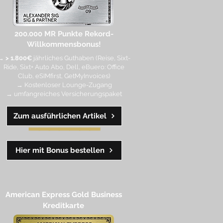
200.000 MR Punkte
Rekord-
Willkommensbonus!
→
> 1.800€
jährliches Guthaben (Reise, Sixt-
Ride, Sixt+ Auto Abo, Dell, eBuero: Office
Club, eSIMfirst, GetMyInvoices)
→ Kostenloser Lounge-Zugang
→ umfangreiches Versicherungspaket
Zum ausführlichen Artikel
━━
━━
━
━
━
Hier mit Bonus bestellen
American Express Gold Business
Kreditkarte​