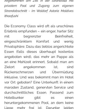
Angekommen am Ziel in der Strandvilla mit 
privatem Pool und Zugang zum eigenen 
Strandabschnitt - im Waldorf Astoria Maldives 
Ithaafushi
Die Economy Class wird oft als unschönes 
Erlebnis empfunden – ein enger, harter Sitz 
mit begrenzter Beinfreiheit, 
eingeschränktem Komfort und wenig 
Privatsphäre. Dazu das lieblos angerichtete 
Essen (falls dieses überhaupt kostenlos 
angeboten wird), das mehr an Pappe als 
an eine Mahlzeit erinnert. Sobald man am 
Zielort angekommen ist, sind 
Rückenschmerzen und Übermüdung 
inklusive. Und was bekommt man im Hotel 
vor Ort geboten? Eine Unterkunft in einem 
maroden Zustand, genervten Service und 
durchschnittliches Essen. Passend zum 
Hotelbunker gibt es einen 
heruntergekommenen Pool, an dem keine 
Liege mehr frei ist. Darunter leiden 