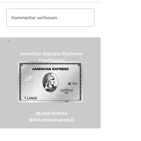
Review: Hilton Munich
Update: Hilton 
Kommentar verfassen...
City
der Guide
American Express Platinum
Kreditkarte
85.000 Punkte
Willkommensbonus
→ 200€ Reiseguthaben
→ 150€ Restaurantguthaben