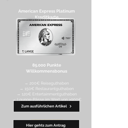
American Express Platinum
Kreditkarte
85.000 Punkte
Willkommensbonus
→ 200€ Reiseguthaben
→ 150€ Restaurantguthaben
→ 120€ Entertainmentguthaben
→ Lounge-Pässe im Wert von >900€
Zum ausführlichen Artikel
━━
━
━
━
━
━
Hier gehts zum Antrag