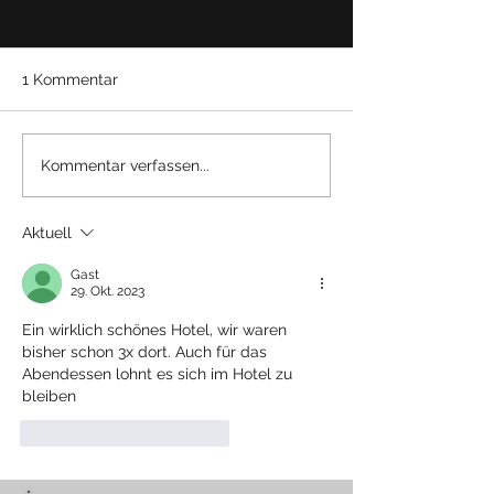
1 Kommentar
Review: Al Mourjan
Miles & More G
Kommentar verfassen...
Business Class Lounge -
Kreditkarte + 4.
Doha Hamad
Meilen
Aktuell
International
Willkommensb
Gast
29. Okt. 2023
Ein wirklich schönes Hotel, wir waren 
bisher schon 3x dort. Auch für das 
Abendessen lohnt es sich im Hotel zu 
bleiben
Gefällt mir
Antworten