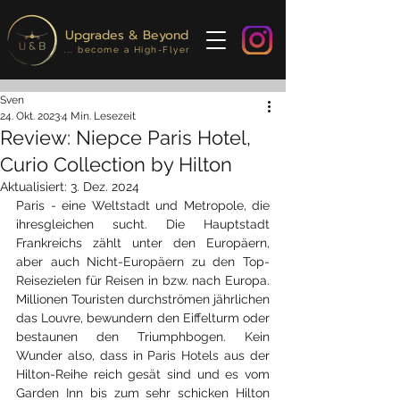
Upgrades & Beyond
... become a High-Flyer
Sven
24. Okt. 2023
4 Min. Lesezeit
Review: Niepce Paris Hotel,
Curio Collection by Hilton
Aktualisiert:
3. Dez. 2024
Paris - eine Weltstadt und Metropole, die 
ihresgleichen sucht. Die Hauptstadt 
Frankreichs zählt unter den Europäern, 
aber auch Nicht-Europäern zu den Top-
Reisezielen für Reisen in bzw. nach Europa. 
Millionen Touristen durchströmen jährlichen 
das Louvre, bewundern den Eiffelturm oder 
bestaunen den Triumphbogen. Kein 
Wunder also, dass in Paris Hotels aus der 
Hilton-Reihe reich gesät sind und es vom 
Garden Inn bis zum sehr schicken Hilton 