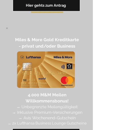
Hier gehts zum Antrag
━━
━━
━
━
━
Miles & More Gold Kreditkarte​
- privat und/oder Business
4.
000 M
&M Meilen
Willkommensbonus!
→
Unbegrenzte Meilengültigkeit
→ Inklusive Premium-Versicherungen
→ Avis Wochenend-Gutschein
→ 2x Lufthansa Business Lounge Gutscheine