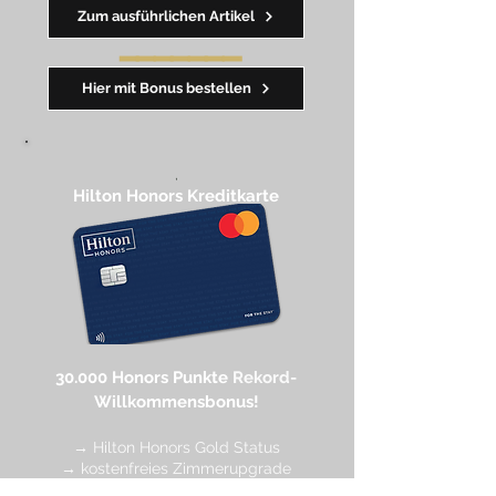
Zum ausführlichen Artikel
━━━━
━
━
━
Hier mit Bonus bestellen
,
Hilton Honors Kreditkarte​
30.000 Honors Punkte
Rekord-
Willkommensbonus!
→ Hilton Honors Gold Status
→ kostenfreies Zimmerupgrade
→ kostenfreies Frühstück