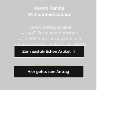
85.000 Punkte
Willkommensbonus
→ 200€ Reiseguthaben
→ 150€ Restaurantguthaben
→ 120€ Entertainmentguthaben
→ Lounge-Pässe im Wert von >900€
Zum ausführlichen Artikel
━━
━
━
━
━
━
Hier gehts zum Antrag
American Express Gold
Kreditkarte