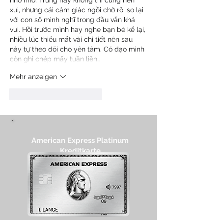
nho nhỏ. Trúng hay không thì cũng hên 
xui, nhưng cái cảm giác ngồi chờ rồi so lại 
với con số mình nghĩ trong đầu vẫn khá 
vui. Hồi trước mình hay nghe bạn bè kể lại, 
nhiều lúc thiếu mất vài chi tiết nên sau 
này tự theo dõi cho yên tâm. Có dạo mình 
còn ghi chép mấy tuần liền…
Mehr anzeigen
Gefällt mir
Antworten
American Express Platinum
Kreditkarte