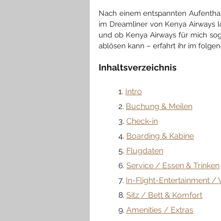
Nach einem entspannten Aufenthalt
im Dreamliner von Kenya Airways lo
und ob Kenya Airways für mich sog
ablösen kann – erfahrt ihr im folge
Inhaltsverzeichnis
	1. 
Intro
	2. 
Buchung & Meilen
3. 
Check-in
	4. 
Boarding & Kabine
	5. 
Flugdaten
. 
Service / Essen & Trinken
	6
7. 
In-Flight-Entertainment 
	8. 
Sitz / Bett & Komfort
	9. 
Amenities / Extras