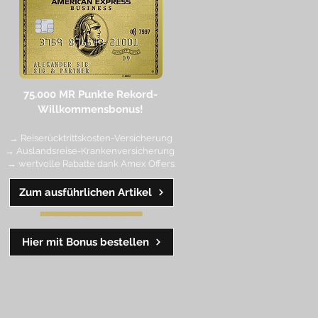
75.000 MR Punkte
Rekord-
Willkommensbonus!
→ Reiserücktrittskosten-Versicherung
→ Auslandsreise-Krankenversicherung
→ wertvolle Rabatte dank Amex Off
ers
Zum ausführlichen Artikel
━━
━━
━
━
━
Hier mit Bonus bestellen