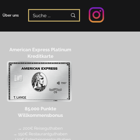
Über uns
American Express Platinum
Kreditkarte
85.000 Punkte
Willkommensbonus
→ 200€ Reiseguthaben
→ 150€ Restaurantguthaben
→ 120€ Entertainmentguthaben