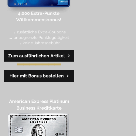
4.000 Extra-Punkte
Willkommen
sbonus!
→ zusätzliche Extra-Coupons
→ unbegrenzte Punktegültigkeit
→ keine Jahresgebühr
Zum ausführlichen Artikel
━━
━━
━
━
━
Hier mit Bonus bestellen
American Express Platinum
Business Kreditkarte​