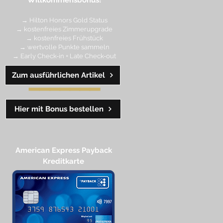
Willkommensbonus!
→ Hilton Honors Gold Status
→ kostenfreies Zimmerupgrade
→ kostenfreies Frühstück
→ wertvolle Punkte sa
mmeln
→ Early Check-in + Late Check-out
Zum ausführlichen Artikel
━━━━
━
━
━
Hier mit Bonus bestellen
American Express Payback
Kreditkarte​