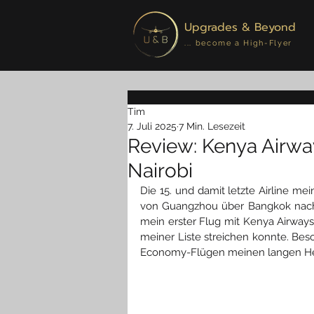
Upgrades & Beyond
... become a High-Flyer
Tim
7. Juli 2025
7 Min. Lesezeit
Review: Kenya Airw
Nairobi
Die 15. und damit letzte Airline mei
von Guangzhou über Bangkok nach N
mein erster Flug mit Kenya Airways
meiner Liste streichen konnte. Be
Economy-F
lügen meinen langen Hei