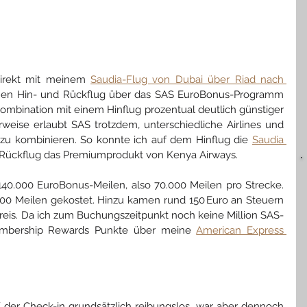
irekt mit meinem 
Saudia-Flug von Dubai über Riad nach 
einen Hin- und Rückflug über das SAS EuroBonus-Programm 
Kombination mit einem Hinflug prozentual deutlich günstiger 
rweise erlaubt SAS trotzdem, unterschiedliche Airlines und 
zu kombinieren. So konnte ich auf dem Hinflug die 
Saudia 
 Rückflug das Premiumprodukt von Kenya Airways.
40.000 EuroBonus-Meilen, also 70.000 Meilen pro Strecke. 
00 Meilen gekostet. Hinzu kamen rund 150 Euro an Steuern 
Preis. Da ich zum Buchungszeitpunkt noch keine Million SAS-
embership Rewards Punkte über meine 
American Express 
f der Check-in grundsätzlich reibungslos, war aber dennoch 