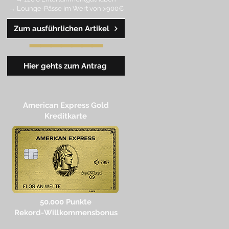
→ Lounge-Pässe im Wert von >900€
Zum ausführlichen Artikel
━━
━
━
━
━
━
Hier gehts zum Antrag
American Express Gold
Kreditkarte
50.000 Punkte
Rekord-Willkommensbonus