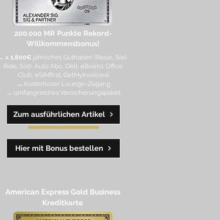
200.000 MR Punkte
Rekord-
Willkommensbonus!
→
> 1.800€
jährliches Guthaben (Reise, Sixt-
Ride, Sixt+ Auto Abo, Dell, eBuero: Office
Club, eSIMfirst, GetMyInvoices)
→ Kostenloser Lounge-Zugang
→ umfangreiches Versicherungspaket
Zum ausführlichen Artikel
━━
━━
━
━
━
Hier mit Bonus bestellen
American Express Gold Business
Kreditkarte​