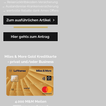
→ Reiserücktrittskosten-Versicherung
→ Auslandsreise-Krankenversicherung
→ wertvolle Rabatte dank Amex Off
ers
Zum ausführlichen Artikel
━━
━━
━
━
━
Hier gehts zum Antrag
Miles & More Gold Kreditkarte​
- privat und/oder Business
4.
000 M
&M Meilen