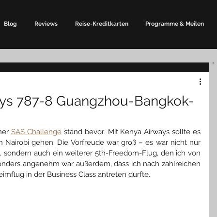
Blog
Reviews
Reise-Kreditkarten
Programme & Meilen
ays 787-8 Guangzhou-Bangkok-
ner 
SAS Challenge
stand bevor: Mit Kenya Airways sollte es 
airobi gehen. Die Vorfreude war groß – es war nicht nur 
, sondern auch ein weite
rer 5th-Freedom-Flug, den ich von 
sonders angenehm war außerdem, dass ich nach zahlreichen 
mflug in der Business Class antreten durfte.