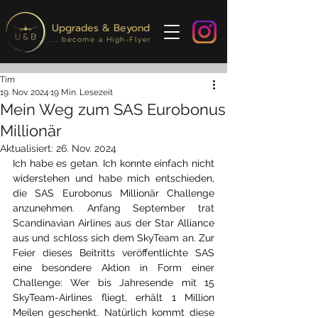
Upgrades & Beyond
... become a High-Flyer
Tim
19. Nov. 2024
19 Min. Lesezeit
Mein Weg zum SAS Eurobonus
Millionär
Aktualisiert:
26. Nov. 2024
Ich habe es getan. Ich konnte einfach nicht 
widerstehen und habe mich entschieden, 
die SAS Eurobonus Millionär Challenge 
anzunehmen. Anfang September trat 
Scandinavian Airlines aus der Star Alliance 
aus und schloss sich dem SkyTeam an. Zur 
Feier dieses Beitritts veröffentlichte SAS 
eine besondere Aktion in Form einer 
Challenge: Wer bis Jahresende mit 15 
SkyTeam-Airlines fliegt, erhält 1 Million 
Meilen geschenkt. Natürlich kommt diese 