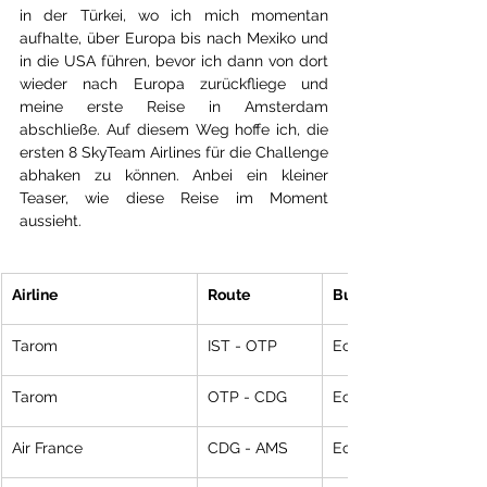
in der Türkei, wo ich mich momentan 
aufhalte, über Europa bis nach Mexiko und 
in die USA führen, bevor ich dann von dort 
wieder nach Europa zurückfliege und 
meine erste Reise in Amsterdam 
abschließe. Auf diesem Weg hoffe ich, die 
ersten 8 SkyTeam Airlines für die Challenge 
abhaken zu können. Anbei ein kleiner 
Teaser, wie diese Reise im Moment 
aussieht.
Airline
Route
Buchungklasse
Tarom
IST - OTP
Economy T
Tarom
OTP - CDG
Economy T
Air France
CDG - AMS
Economy T