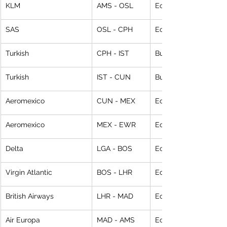
KLM
AMS - OSL
Economy T
SAS
OSL - CPH
Economy N
Turkish
CPH - IST
Business
Turkish
IST - CUN
Business
Aeromexico
CUN - MEX
Economy V
Aeromexico
MEX - EWR
Economy V
Delta
LGA - BOS
Economy V
Virgin Atlantic
BOS - LHR
Economy V
British Airways
LHR - MAD
Economy
Air Europa
MAD - AMS
Economy T