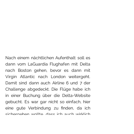
Nach einem nächtlichen Aufenthalt soll es 
dann vom LaGuardia Flughafen mit Delta 
nach Boston gehen, bevor es dann mit 
Virgin Atlantic nach London weitergeht. 
Damit sind dann auch Airline 6 und 7 der 
Challenge abgedeckt. Die Flüge habe ich 
in einer Buchung über die Delta-Website 
gebucht. Es war gar nicht so einfach, hier 
eine gute Verbindung zu finden, da ich 
sichergehen wollte, dass ich auch wirklich 
mit Delta von New York nach Boston fliege 
und nicht mit einer der Fluggesellschaften, 
die Zubringer für Delta ausführen. Es ist 