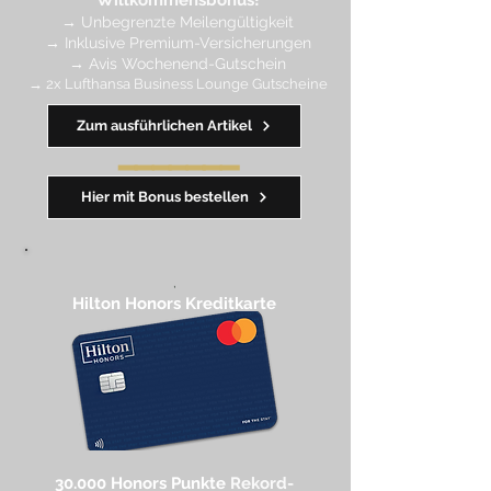
→
Unbegrenzte Meilengültigkeit
→ Inklusive Premium-Versicherungen
→ Avis Wochenend-Gutschein
→ 2x Lufthansa Business Lounge Gutscheine
Zum ausführlichen Artikel
━━━━
━
━
━
Hier mit Bonus bestellen
,
Hilton Honors Kreditkarte​
30.000 Honors Punkte
Rekord-