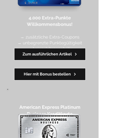
4.000 Extra-Punkte
Willkommen
sbonus!
→ zusätzliche Extra-Coupons
→ unbegrenzte Punktegültigkeit
→ keine Jahresgebühr
Zum ausführlichen Artikel
━━
━━
━
━
━
Hier mit Bonus bestellen
American Express Platinum
Business Kreditkarte​