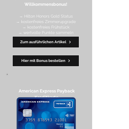
Willkommensbonus!
→ Hilton Honors Gold Status
→ kostenfreies Zimmerupgrade
→ kostenfreies Frühstück
→ wertvolle Punkte sa
mmeln
→ Early Check-in + Late Check-out
Zum ausführlichen Artikel
━━━━
━
━
━
Hier mit Bonus bestellen
American Express Payback
Kreditkarte​