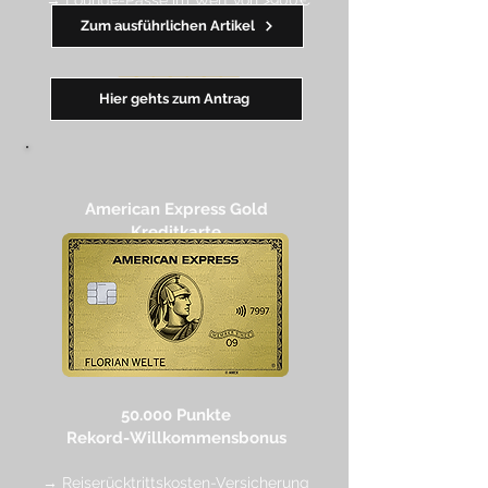
Zum ausführlichen Artikel
━━
━
━
━
━
━
Hier gehts zum Antrag
American Express Gold
Kreditkarte
50.000 Punkte
Rekord-Willkommensbonus
→ Reiserücktrittskosten-Versicherung