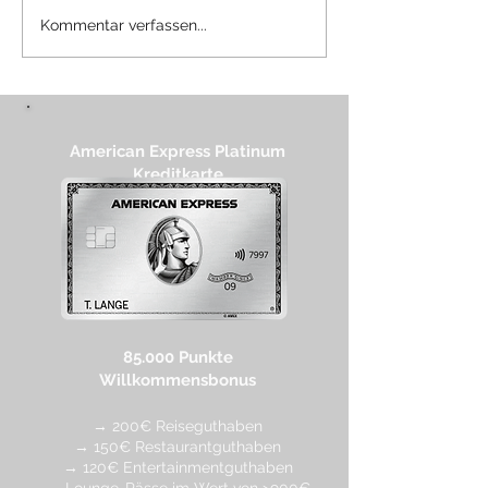
Review: Numo Ierapetra
Review: The W
Kommentar verfassen...
Beach Resort Crete,
Dhabi Curio Col
Curio Collection by
by Hilton
Hilton
American Express Platinum
Kreditkarte
85.000 Punkte
Willkommensbonus
→ 200€ Reiseguthaben
→ 150€ Restaurantguthaben
→ 120€ Entertainmentguthaben
→ Lounge-Pässe im Wert von >900€