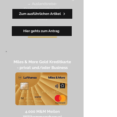
→ Auslandsreise-
Krankenversicherung
→ wertvolle Rabatte dank Amex
Zum ausführlichen Artikel
Off
ers
Hier gehts zum Antrag
━━
━━
━
━
━
Miles & More Gold Kreditkarte​
- privat und/oder Business
4.
000 M
&M Meilen
Willkommensbonus!