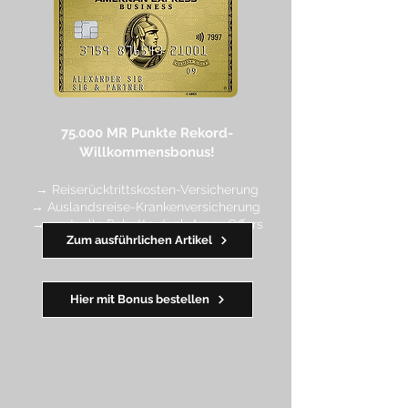
75.000 MR Punkte
Rekord-
Willkommensbonus!
→ Reiserücktrittskosten-Versicherung
→ Auslandsreise-Krankenversicherung
→ wertvolle Rabatte dank Amex Off
ers
Zum ausführlichen Artikel
━━
━━
━
━
━
Hier mit Bonus bestellen