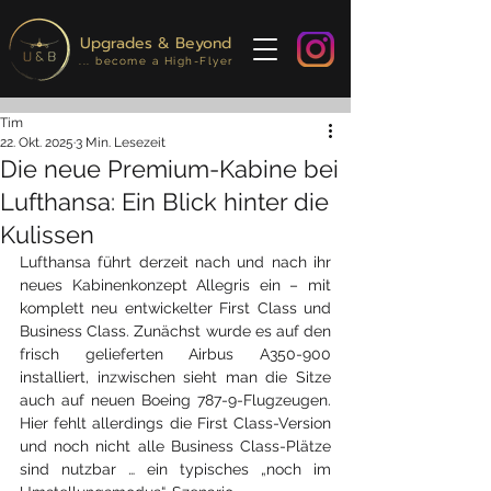
Upgrades & Beyond
... become a High-Flyer
Tim
22. Okt. 2025
3 Min. Lesezeit
Die neue Premium-Kabine bei
Lufthansa: Ein Blick hinter die
Kulissen
Lufthansa führt derzeit nach und nach ihr 
neues Kabinenkonzept Allegris ein – mit 
komplett neu entwickelter First Class und 
Business Class. Zunächst wurde es auf den 
frisch gelieferten Airbus A350-900 
installiert, inzwischen sieht man die Sitze 
auch auf neuen Boeing 787-9-Flugzeugen. 
Hier fehlt allerdings die First Class-Version 
und noch nicht alle Business Class-Plätze 
sind nutzbar … ein typisches „noch im 