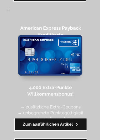
American Express Payback
Kreditkarte​
4.000 Extra-Punkte
Willkommen
sbonus!
→ zusätzliche Extra-Coupons
→ unbegrenzte Punktegültigkeit
→ keine Jahresgebühr
Zum ausführlichen Artikel