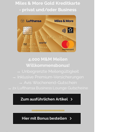
Miles & More Gold Kreditkarte​
- privat und/oder Business
4.
000 M
&M Meilen
Willkommensbonus!
→
Unbegrenzte Meilengültigkeit
→ Inklusive Premium-Versicherungen
→ Avis Wochenend-Gutschein
→ 2x Lufthansa Business Lounge Gutscheine
Zum ausführlichen Artikel
━━━━
━
━
━
Hier mit Bonus bestellen