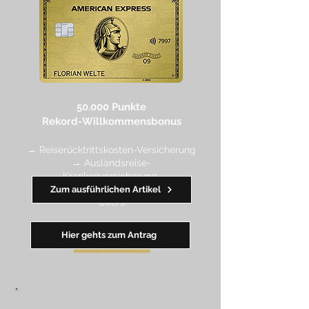
50.000 Punkte
Rekord-Willkommensbonus
→ Reiserücktrittskosten-Versicherung
→ Auslandsreise-
Krankenversicherung
→ wertvolle Rabatte dank Amex
Zum ausführlichen Artikel
Off
ers
Hier gehts zum Antrag
━━
━━
━
━
━