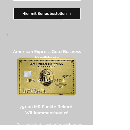
Hier mit Bonus bestellen
━━
━━
━
━
━
American Express Gold Business
Kreditkarte​
75.000 MR Punkte
Rekord-
Willkommensbonus!
→ Reiserücktrittskosten-Versicherung