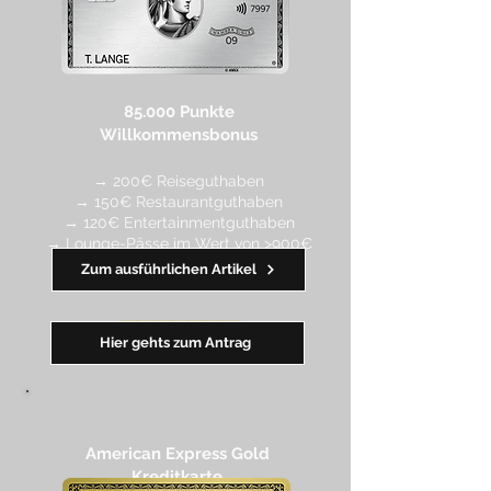
85.000 Punkte
Willkommensbonus
→ 200€ Reiseguthaben
→ 150€ Restaurantguthaben
→ 120€ Entertainmentguthaben
→ Lounge-Pässe im Wert von >900€
Zum ausführlichen Artikel
━━
━
━
━
━
━
Hier gehts zum Antrag
American Express Gold
Kreditkarte