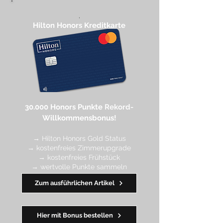
,
Hilton Honors Kreditkarte​
30.000 Honors Punkte
Rekord-
Willkommensbonus!
→ Hilton Honors Gold Status
→ kostenfreies Zimmerupgrade
→ kostenfreies Frühstück
→ wertvolle Punkte sa
mmeln
→ Early Check-in + Late Check-out
Zum ausführlichen Artikel
━━━━
━
━
━
Hier mit Bonus bestellen