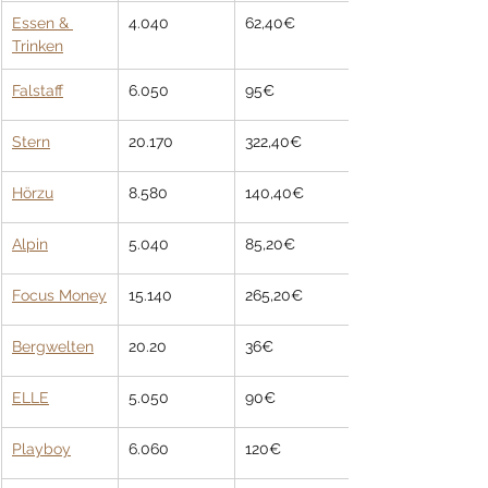
Essen & 
4.040
62,40€
Trinken
Falstaff
6.050
95€
Stern
20.170
322,40€
Hörzu
8.580
140,40€
Alpin
5.040
85,20€
Focus Money
15.140
265,20€
Bergwelten
20.20
36€
ELLE
5.050
90€
Playboy
6.060
120€