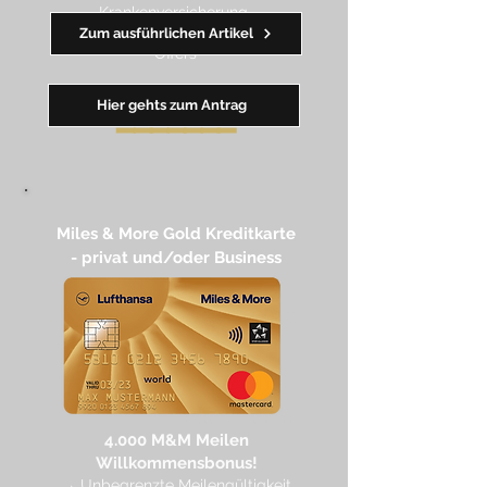
Krankenversicherung
→ wertvolle Rabatte dank Amex
Zum ausführlichen Artikel
Off
ers
Hier gehts zum Antrag
━━
━━
━
━
━
Miles & More Gold Kreditkarte​
- privat und/oder Business
4.
000 M
&M Meilen
Willkommensbonus!
→
Unbegrenzte Meilengültigkeit