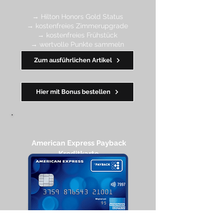
→ Hilton Honors Gold Status
→ kostenfreies Zimmerupgrade
→ kostenfreies Frühstück
→ wertvolle Punkte sa
mmeln
→ Early Check-in + Late Check-out
Zum ausführlichen Artikel
━━━━
━
━
━
Hier mit Bonus bestellen
American Express Payback
Kreditkarte​