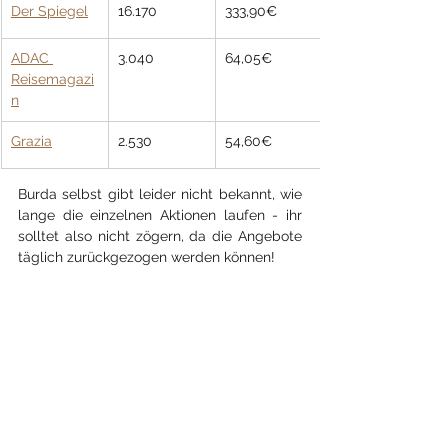
Der Spiegel
16.170
333,90€
ADAC 
3.040
64,05€
Reisemagazi
n
Grazia
2.530
54,60€
Burda selbst gibt leider nicht bekannt, wie 
lange die einzelnen Aktio
nen laufen - ihr 
solltet also nicht zögern, da die Angebote 
täglich zurückgezogen werden können!