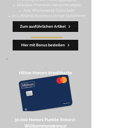
→ Inklusive Premium-Versicherungen
→ Avis Wochenend-Gutschein
→ 2x Lufthansa Business Lounge Gutscheine
Zum ausführlichen Artikel
━━━━
━
━
━
Hier mit Bonus bestellen
,
Hilton Honors Kreditkarte​
30.000 Honors Punkte
Rekord-
Willkommensbonus!