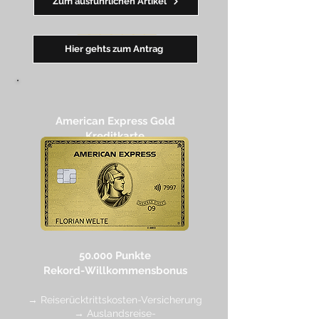
Zum ausführlichen Artikel
━━
━
━
━
━
━
Hier gehts zum Antrag
American Express Gold
Kreditkarte
50.000 Punkte
Rekord-Willkommensbonus
→ Reiserücktrittskosten-Versicherung
→ Auslandsreise-