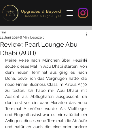
Upgrades & Beyond
... become a High-Flyer
Tim
11. Juni 2025
6 Min. Lesezeit
Review: Pearl Lounge Abu
Dhabi (AUH)
Meine Reise nach München über Helsinki 
sollte dieses Mal in Abu Dhabi starten. Von 
dem neuen Terminal aus ging es nach 
Doha, bevor ich das Vergnügen hatte, die 
neue Finnair Business Class im Airbus A330 
zu testen. Ich habe mir Abu Dhabi mit 
Absicht als Abflughafen ausgesucht, da 
dort erst vor ein paar Monaten das neue 
Terminal A eröffnet wurde. Als Vielflieger 
und Flugenthusiast war es mir natürlich ein 
Anliegen, dieses neue Terminal, die Abläufe 
und natürlich auch die eine oder andere 