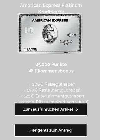
American Express Platinum
Kreditkarte
85.000 Punkte
Willkommensbonus
→ 200€ Reiseguthaben
→ 150€ Restaurantguthaben
→ 120€ Entertainmentguthaben
→ Lounge-Pässe im Wert von >900€
Zum ausführlichen Artikel
━━
━
━
━
━
━
Hier gehts zum Antrag