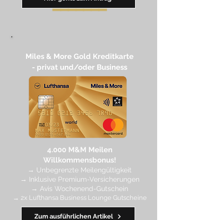
━━
━━
━
━
━
Miles & More Gold Kreditkarte​
- privat und/oder Business
4.
000 M
&M Meilen
Willkommensbonus!
→
Unbegrenzte Meilengültigkeit
→ Inklusive Premium-Versicherungen
→ Avis Wochenend-Gutschein
→ 2x Lufthansa Business Lounge Gutscheine
Zum ausführlichen Artikel