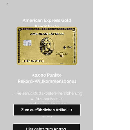
American Express Gold
Kreditkarte
50.000 Punkte
Rekord-Willkommensbonus
→ Reiserücktrittskosten-Versicherung
→ Auslandsreise-
Krankenversicherung
→ wertvolle Rabatte dank Amex
Zum ausführlichen Artikel
Off
ers
Hier gehts zum Antrag