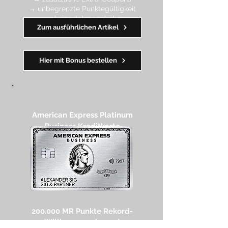
→ unbegrenzte Punktegültigkeit
→ keine Jahresgebühr
Zum ausführlichen Artikel
━━
━━
━
━
━
Hier mit Bonus bestellen
American Express Platinum
Business Kreditkarte​
200.000 MR Punkte
Rekord-
Willkommensbonus!