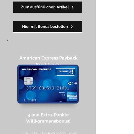
→ Early Check-in + Late Check-out
Zum ausführlichen Artikel
━━━━
━
━
━
Hier mit Bonus bestellen
American Express Payback
Kreditkarte​
4.000 Extra-Punkte
Willkommen
sbonus!
→ zusätzliche Extra-Coupons