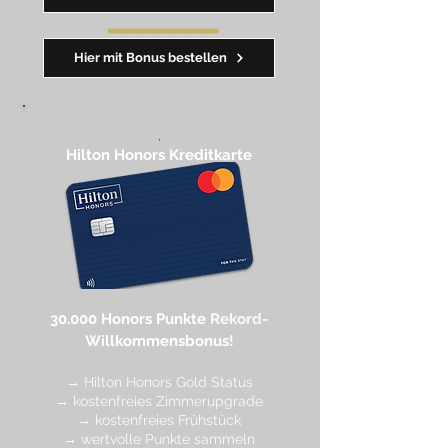
━━━━
━
━
━
Hier mit Bonus bestellen
,
Hilton Honors Kreditkarte​
30.000 Honors Punkte
Rekord-
Willkommensbonus!
→ Hilton Honors Gold Status
→ kostenfreies Zimmerupgrade
→ kostenfreies Frühstück
→ wertvolle Punkte sa
mmeln