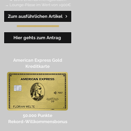
→ Lounge-Pässe im Wert von >900€
Zum ausführlichen Artikel
━━
━
━
━
━
━
Hier gehts zum Antrag
American Express Gold
Kreditkarte
50.000 Punkte
Rekord-Willkommensbonus