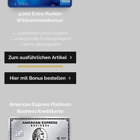
4.000 Extra-Punkte
Willkommen
sbonus!
→ zusätzliche Extra-Coupons
→ unbegrenzte Punktegültigkeit
→ keine Jahresgebühr
Zum ausführlichen Artikel
━━
━━
━
━
━
Hier mit Bonus bestellen
American Express Platinum
Business Kreditkarte​