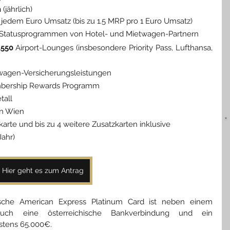
n
 (jährlich)
jedem Euro Umsatz (bis zu 1.5 MRP pro 1 Euro Umsatz)
Statusprogrammen von Hotel- und Mietwagen-Partnern
.550
 Airport-Lounges (insbesondere Priority Pass, Lufthansa, 
wagen-Versicherungsleistungen
mbership Rewards Programm
tall
en Wien
karte und bis zu 4 weitere Zusatzkarten inklusive
ahr)
Hier geht es zum Antrag
hische American Express Platinum Card ist neben einem 
auch eine österreichische Bankverbindung und ein 
stens 65.000€.