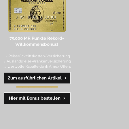
75.000 MR Punkte
Rekord-
Willkommensbonus!
→ Reiserücktrittskosten-Versicherung
→ Auslandsreise-Krankenversicherung
→ wertvolle Rabatte dank Amex Off
ers
Zum ausführlichen Artikel
━━
━━
━
━
━
Hier mit Bonus bestellen