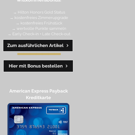
Willkommensbonus!
→ Hilton Honors Gold Status
→ kostenfreies Zimmerupgrade
→ kostenfreies Frühstück
→ wertvolle Punkte sa
mmeln
→ Early Check-in + Late Check-out
Zum ausführlichen Artikel
━━━━
━
━
━
Hier mit Bonus bestellen
American Express Payback
Kreditkarte​