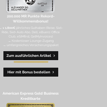
200.000 MR Punkte
Rekord-
Willkommensbonus!
→
> 1.800€
jährliches Guthaben (Reise, Sixt-
Ride, Sixt+ Auto Abo, Dell, eBuero: Office
Club, eSIMfirst, GetMyInvoices)
→ Kostenloser Lounge-Zugang
→ umfangreiches Versicherungspaket
Zum ausführlichen Artikel
━━
━━
━
━
━
Hier mit Bonus bestellen
American Express Gold Business
Kreditkarte​