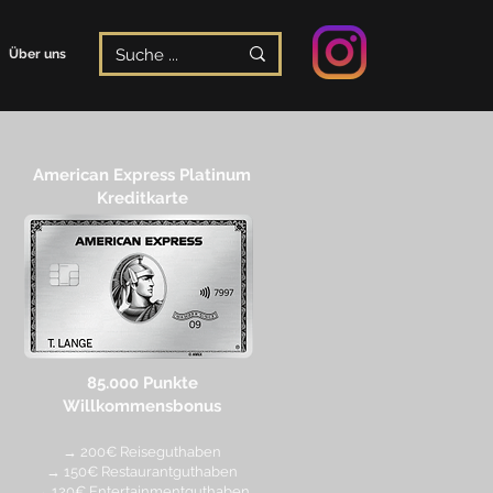
Über uns
American Express Platinum
Kreditkarte
85.000 Punkte
Willkommensbonus
→ 200€ Reiseguthaben
→ 150€ Restaurantguthaben
→ 120€ Entertainmentguthaben