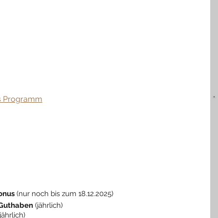
s Programm
onus
 (nur noch bis zum 18.12.2025)
-Guthaben
 (jährlich)
(jährlich)