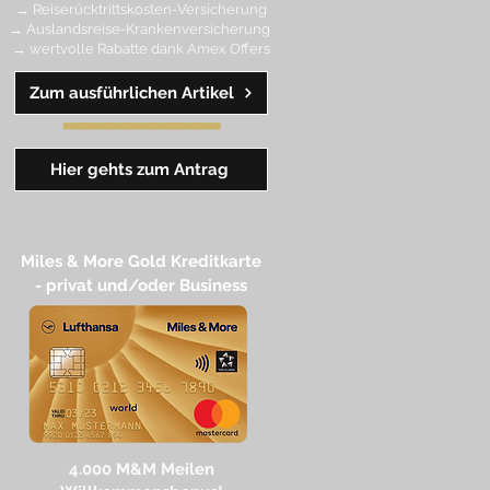
→ Reiserücktrittskosten-Versicherung
→ Auslandsreise-Krankenversicherung
→ wertvolle Rabatte dank Amex Off
ers
Zum ausführlichen Artikel
━━
━━
━
━
━
Hier gehts zum Antrag
Miles & More Gold Kreditkarte​
- privat und/oder Business
4.
000 M
&M Meilen