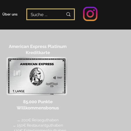
Über uns
American Express Platinum
Kreditkarte
85.000 Punkte
Willkommensbonus
→ 200€ Reiseguthaben
→ 150€ Restaurantguthaben
→ 120€ Entertainmentguthaben