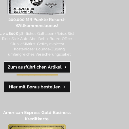
200.000 MR Punkte
Rekord-
Willkommensbonus!
→
> 1.800€
jährliches Guthaben (Reise, Sixt-
Ride, Sixt+ Auto Abo, Dell, eBuero: Office
Club, eSIMfirst, GetMyInvoices)
→ Kostenloser Lounge-Zugang
→ umfangreiches Versicherungspaket
Zum ausführlichen Artikel
━━
━━
━
━
━
Hier mit Bonus bestellen
American Express Gold Business
Kreditkarte​