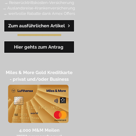
→ Reiserücktrittskosten-Versicherung
→ Auslandsreise-Krankenversicherung
→ wertvolle Rabatte dank Amex Off
ers
Zum ausführlichen Artikel
━━
━━
━
━
━
Hier gehts zum Antrag
Miles & More Gold Kreditkarte​
- privat und/oder Business
4.
000 M
&M Meilen