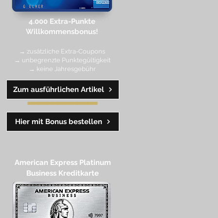
4.000 Extra-Punkte
Willkommen
sbonus!
→ zusätzliche Extra-Coupons
→ unbegrenzte Punktegültigkeit
→ keine Jahresgebühr
Zum ausführlichen Artikel
━━
━━
━
━
━
Hier mit Bonus bestellen
American Express Platinum
Business Kreditkarte​