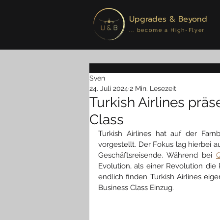
Upgrades & Beyond
... become a High-Flyer
Sven
24. Juli 2024
2 Min. Lesezeit
Turkish Airlines präs
Class
Turkish Airlines hat auf der Farn
vorgestellt. Der Fokus lag hierbei 
Geschäftsreisende. Während bei 
Q
Evolution, als einer Revolution die
endlich finden Turkish Airlines eige
Business Class Einzug.