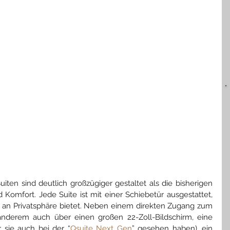
iten sind deutlich großzügiger gestaltet als die bisherigen 
Komfort. Jede Suite ist mit einer Schiebetür ausgestattet, 
 an Privatsphäre bietet. Neben einem direkten Zugang zum 
anderem auch über einen großen 22-Zoll-Bildschirm, eine 
 sie auch bei der “
Qsuite Next Gen
” gesehen haben), ein 