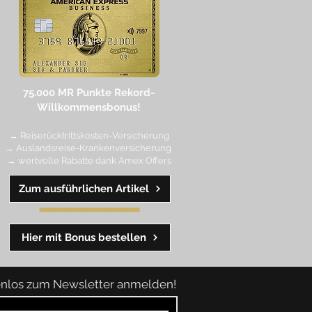
75.000 MR Punkte
Rekord-
Willkommensbonus!
→ Reiserücktrittskosten-Versicherung
→ Auslandsreise-Krankenversicherung
→ wertvolle Rabatte dank Amex Off
ers
Zum ausführlichen Artikel
━━
━━
━
━
━
Hier mit Bonus bestellen
tenlos zum Newsletter anmelden!