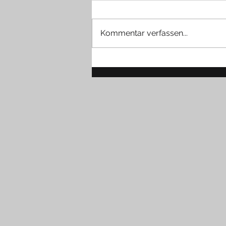
Kommentar verfassen...
Die 10 spannendsten 5th
Freedom Flights