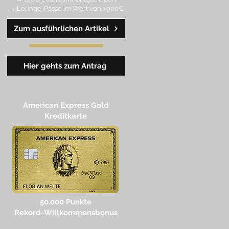
→ Lounge-Pässe im Wert von >900€
Zum ausführlichen Artikel
━━
━
━
━
━
━
Hier gehts zum Antrag
American Express Gold
Kreditkarte
50.000 Punkte
Rekord-Willkommensbonus