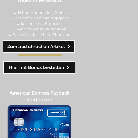
Willkommensbonus!
→ Hilton Honors Gold Status
→ kostenfreies Zimmerupgrade
→ kostenfreies Frühstück
→ wertvolle Punkte sa
mmeln
→ Early Check-in + Late Check-out
Zum ausführlichen Artikel
━━━━
━
━
━
Hier mit Bonus bestellen
American Express Payback
Kreditkarte​