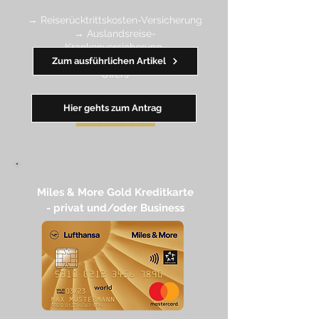
→ Reiserücktrittskosten-Versicherung
→ Auslandsreise-
Krankenversicherung
→ wertvolle Rabatte dank Amex
Zum ausführlichen Artikel
Off
ers
Hier gehts zum Antrag
━━
━━
━
━
━
Miles & More Gold Kreditkarte​
- privat und/oder Business