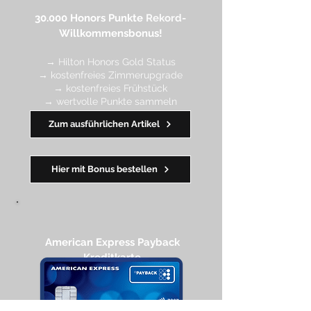
30.000 Honors Punkte
Rekord-
Willkommensbonus!
→ Hilton Honors Gold Status
→ kostenfreies Zimmerupgrade
→ kostenfreies Frühstück
→ wertvolle Punkte sa
mmeln
→ Early Check-in + Late Check-out
Zum ausführlichen Artikel
━━━━
━
━
━
Hier mit Bonus bestellen
American Express Payback
Kreditkarte​