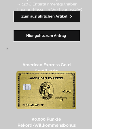
→ 120€ Entertainmentguthaben
→ Lounge-Pässe im Wert von >900€
Zum ausführlichen Artikel
━━
━
━
━
━
━
Hier gehts zum Antrag
American Express Gold
Kreditkarte
50.000 Punkte
Rekord-Willkommensbonus