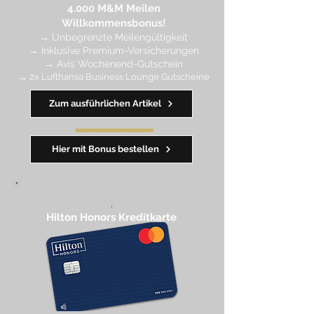
4.
000 M
&M Meilen
Willkommensbonus!
→
Unbegrenzte Meilengültigkeit
→ Inklusive Premium-Versicherungen
→ Avis Wochenend-Gutschein
→ 2x Lufthansa Business Lounge Gutscheine
Zum ausführlichen Artikel
━━━━
━
━
━
Hier mit Bonus bestellen
,
Hilton Honors Kreditkarte​