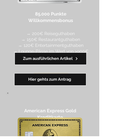
85.000 Punkte
Willkommensbonus
→ 200€ Reiseguthaben
→ 150€ Restaurantguthaben
→ 120€ Entertainmentguthaben
→ Lounge-Pässe im Wert von >900€
Zum ausführlichen Artikel
━━
━
━
━
━
━
Hier gehts zum Antrag
American Express Gold
Kreditkarte