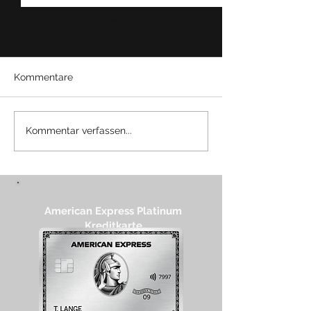
Kommentare
Review: Emirates A380
Review: Aspire
Kommentar verfassen...
Business Class - Madrid
Terminal E - Zü
- Dubai
American Express Platinum
Kreditkarte