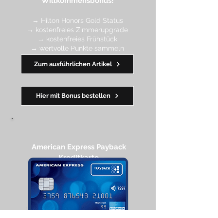
Willkommensbonus!
→ Hilton Honors Gold Status
→ kostenfreies Zimmerupgrade
→ kostenfreies Frühstück
→ wertvolle Punkte sa
mmeln
→ Early Check-in + Late Check-out
Zum ausführlichen Artikel
━━━━
━
━
━
Hier mit Bonus bestellen
American Express Payback
Kreditkarte​