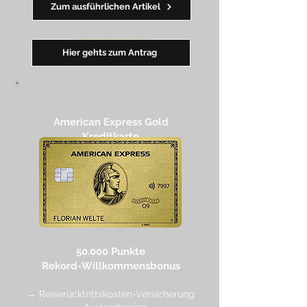
Zum ausführlichen Artikel
━━
━
━
━
━
━
Hier gehts zum Antrag
American Express Gold
Kreditkarte
50.000 Punkte
Rekord-Willkommensbonus
→ Reiserücktrittskosten-Versicherung
→ Auslandsreise-