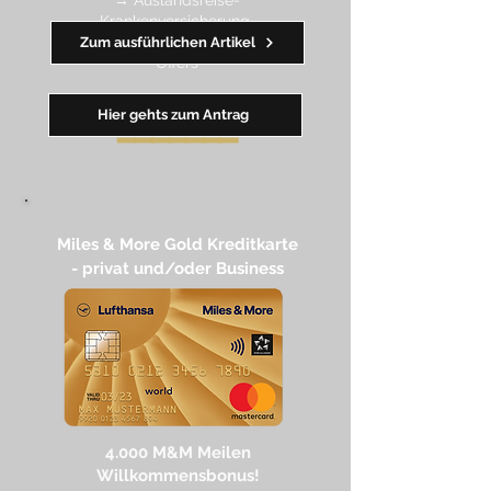
Krankenversicherung
→ wertvolle Rabatte dank Amex
Zum ausführlichen Artikel
Off
ers
Hier gehts zum Antrag
━━
━━
━
━
━
Miles & More Gold Kreditkarte​
- privat und/oder Business
4.
000 M
&M Meilen
Willkommensbonus!