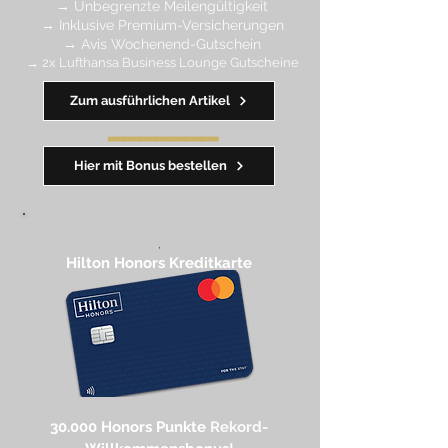
→
Unbegrenzte Meilengültigkeit
→ Inklusive Premium-Versicherungen
→ Avis Wochenend-Gutschein
→ 2x Lufthansa Business Lounge Gutscheine
Zum ausführlichen Artikel
━━━━
━
━
━
Hier mit Bonus bestellen
,
Hilton Honors Kreditkarte​
30.000 Honors Punkte
Rekord-