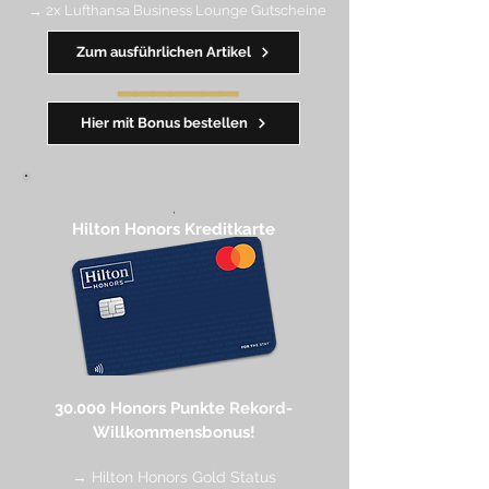
→ 2x Lufthansa Business Lounge Gutscheine
Zum ausführlichen Artikel
━━━━
━
━
━
Hier mit Bonus bestellen
,
Hilton Honors Kreditkarte​
30.000 Honors Punkte
Rekord-
Willkommensbonus!
→ Hilton Honors Gold Status