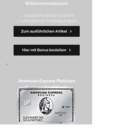
Willkommen
sbonus!
→ zusätzliche Extra-Coupons
→ unbegrenzte Punktegültigkeit
→ keine Jahresgebühr
Zum ausführlichen Artikel
━━
━━
━
━
━
Hier mit Bonus bestellen
American Express Platinum
Business Kreditkarte​