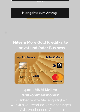
Off
ers
Hier gehts zum Antrag
━━
━━
━
━
━
Miles & More Gold Kreditkarte​
- privat und/oder Business
4.
000 M
&M Meilen
Willkommensbonus!
→
Unbegrenzte Meilengültigkeit
→ Inklusive Premium-Versicherungen
→ Avis Wochenend-Gutschein