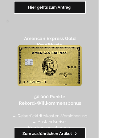
━━
━
━
━
━
━
Hier gehts zum Antrag
American Express Gold
Kreditkarte
50.000 Punkte
Rekord-Willkommensbonus
→ Reiserücktrittskosten-Versicherung
→ Auslandsreise-
Krankenversicherung
→ wertvolle Rabatte dank Amex
Zum ausführlichen Artikel