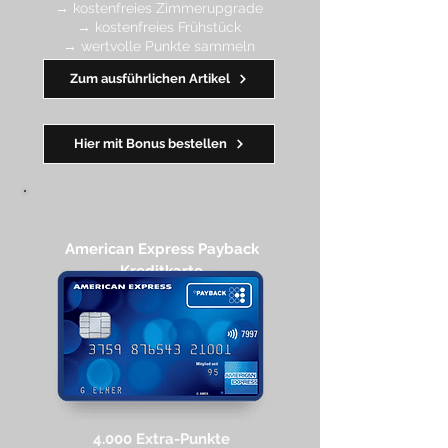
→ kostenfreies Zimmerupgrade
→ kostenfreies Frühstück
→ wertvolle Punkte sa
mmeln
→ Early Check-in + Late Check-out
Zum ausführlichen Artikel
━━━━
━
━
━
Hier mit Bonus bestellen
American Express Payback
Kreditkarte​
4.000 Extra-Punkte