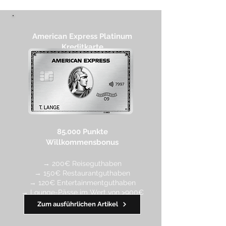
Helsinki
American Express Platinum
Kreditkarte
85.000 Punkte
Willkommensbonus
→ 200€ Reiseguthaben
→ 150€ Restaurantguthaben
→ 120€ Entertainmentguthaben
→ Lounge-Pässe im Wert von >900€
Zum ausführlichen Artikel