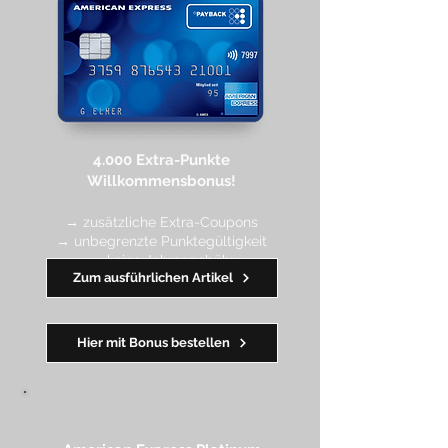
4.000 Extra-Punkte
Willkommen
sbonus!
→ zusätzliche Extra-Coupons
→ unbegrenzte Punktegültigkeit
→ keine Jahresgebühr
Zum ausführlichen Artikel
━━
━━
━
━
━
Hier mit Bonus bestellen