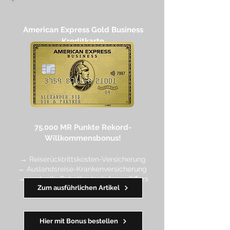
American Express Gold Business
Kreditkarte​
75.000 MR Punkte
Rekord-
Willkommensbonus!
→ Reiserücktrittskosten-Versicherung
→ Auslandsreise-Krankenversicherung
→ wertvolle Rabatte dank Amex Off
ers
Zum ausführlichen Artikel
━━
━━
━
━
━
Hier mit Bonus bestellen