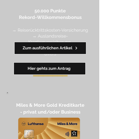
50.000 Punkte
Rekord-Willkommensbonus
→ Reiserücktrittskosten-Versicherung
→ Auslandsreise-
Krankenversicherung
→ wertvolle Rabatte dank Amex
Zum ausführlichen Artikel
Off
ers
Hier gehts zum Antrag
━━
━━
━
━
━
Miles & More Gold Kreditkarte​
- privat und/oder Business