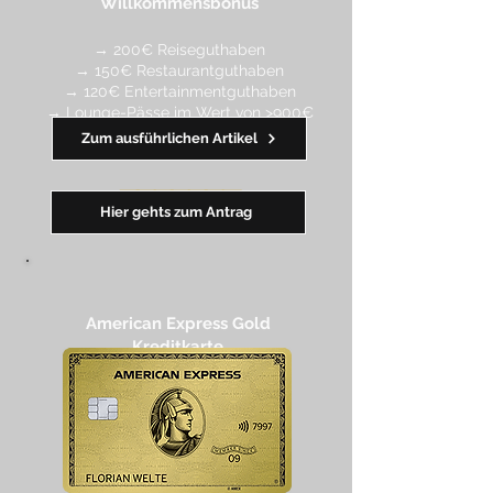
Willkommensbonus
→ 200€ Reiseguthaben
→ 150€ Restaurantguthaben
→ 120€ Entertainmentguthaben
→ Lounge-Pässe im Wert von >900€
Zum ausführlichen Artikel
━━
━
━
━
━
━
Hier gehts zum Antrag
American Express Gold
Kreditkarte