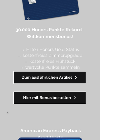
30.000 Honors Punkte
Rekord-
Willkommensbonus!
→ Hilton Honors Gold Status
→ kostenfreies Zimmerupgrade
→ kostenfreies Frühstück
→ wertvolle Punkte sa
mmeln
→ Early Check-in + Late Check-out
Zum ausführlichen Artikel
━━━━
━
━
━
Hier mit Bonus bestellen
American Express Payback
Kreditkarte​