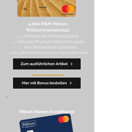
4.
000 M
&M Meilen
Willkommensbonus!
→
Unbegrenzte Meilengültigkeit
→ Inklusive Premium-Versicherungen
→ Avis Wochenend-Gutschein
→ 2x Lufthansa Business Lounge Gutscheine
Zum ausführlichen Artikel
━━━━
━
━
━
Hier mit Bonus bestellen
,
Hilton Honors Kreditkarte​