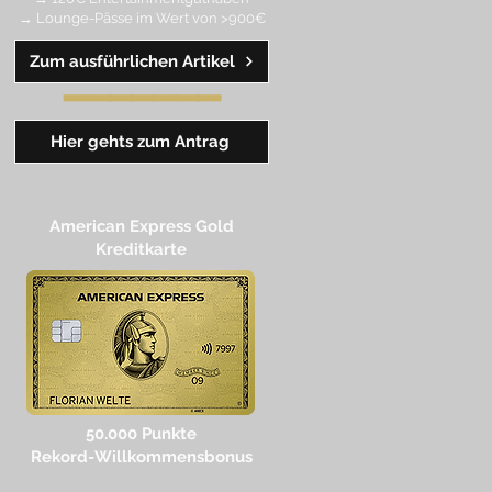
→ Lounge-Pässe im Wert von >900€
Zum ausführlichen Artikel
━━
━
━
━
━
━
Hier gehts zum Antrag
American Express Gold
Kreditkarte
50.000 Punkte
Rekord-Willkommensbonus