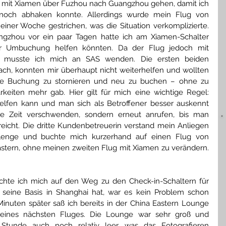
h mit Xiamen über Fuzhou nach Guangzhou gehen, damit ich 
e noch abhaken konnte. Allerdings wurde mein Flug von 
iner Woche gestrichen, was die Situation verkomplizierte. 
gzhou vor ein paar Tagen hatte ich am Xiamen-Schalter 
er Umbuchung helfen könnten. Da der Flug jedoch mit 
, musste ich mich an SAS wenden. Die ersten beiden 
ch, konnten mir überhaupt nicht weiterhelfen und wollten 
ne Buchung zu stornieren und neu zu buchen – ohne zu 
keiten mehr gab. Hier gilt für mich eine wichtige Regel: 
lfen kann und man sich als Betroffener besser auskennt 
ine Zeit verschwenden, sondern erneut anrufen, bis man 
cht. Die dritte Kundenbetreuerin verstand mein Anliegen 
lenge und buchte mich kurzerhand auf einen Flug von 
stern, ohne meinen zweiten Flug mit Xiamen zu verändern. 
chte ich mich auf den Weg zu den Check-in-Schaltern für 
 seine Basis in Shanghai hat, war es kein Problem schon 
nuten später saß ich bereits in der China Eastern Lounge 
eines nächsten Fluges. Die Lounge war sehr groß und 
tunde auch noch relativ leer, was das Fotografieren 