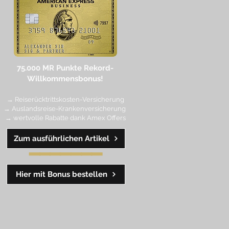
75.000 MR Punkte
Rekord-
Willkommensbonus!
→ Reiserücktrittskosten-Versicherung
→ Auslandsreise-Krankenversicherung
→ wertvolle Rabatte dank Amex Off
ers
Zum ausführlichen Artikel
━━
━━
━
━
━
Hier mit Bonus bestellen