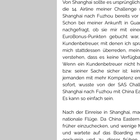
Von Shanghai sollte es ursprünglic
die 14. Airline meiner Challeng
Shanghai nach Fuzhou bereits vor e
Schon bei meiner Ankunft in Guan
nachgefragt, ob sie mir mit ein
EuroBonus-Punkten gebucht war
Kundenbetreuer, mit denen ich spra
mich stattdessen überreden, mei
verstehen, dass es keine Verfügbar
Wenn ein Kundenbetreuer nicht he
bzw. seiner Sache sicher ist: ke
jemanden mit mehr Kompetenz errei
sofort, wusste von der SAS Chal
Shanghai nach Fuzhou mit China Ea
Es kann so einfach sein.
Nach der Einreise in Shanghai, ma
nationale Flüge. Da China Eastern
früher einzuchecken, und wenige Mi
und wartete auf das Boarding m
geräumig und zu dieser frühen S