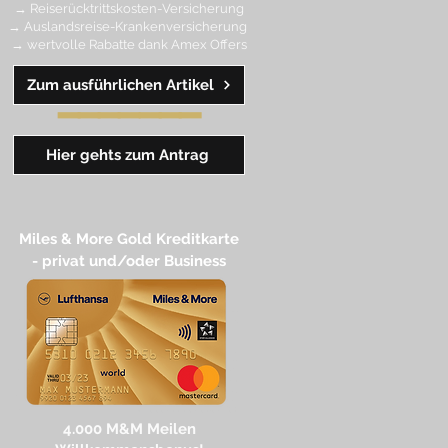
→ Reiserücktrittskosten-Versicherung
→ Auslandsreise-Krankenversicherung
→ wertvolle Rabatte dank Amex Off
ers
Zum ausführlichen Artikel
━━
━━
━
━
━
Hier gehts zum Antrag
Miles & More Gold Kreditkarte​
- privat und/oder Business
4.
000 M
&M Meilen