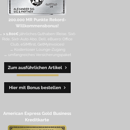
200.000 MR Punkte
Rekord-
Willkommensbonus!
→
> 1.800€
jährliches Guthaben (Reise, Sixt-
Ride, Sixt+ Auto Abo, Dell, eBuero: Office
Club, eSIMfirst, GetMyInvoices)
→ Kostenloser Lounge-Zugang
→ umfangreiches Versicherungspaket
Zum ausführlichen Artikel
━━
━━
━
━
━
Hier mit Bonus bestellen
American Express Gold Business
Kreditkarte​