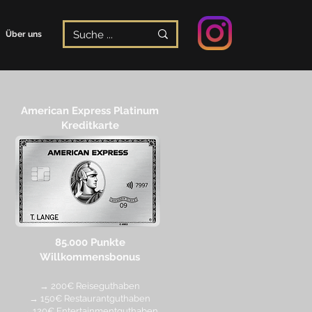
Über uns
American Express Platinum
Kreditkarte
85.000 Punkte
Willkommensbonus
→ 200€ Reiseguthaben
→ 150€ Restaurantguthaben
→ 120€ Entertainmentguthaben