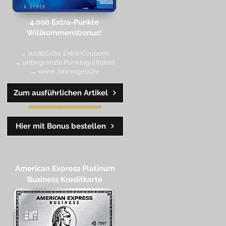
4.000 Extra-Punkte
Willkommen
sbonus!
→ zusätzliche Extra-Coupons
→ unbegrenzte Punktegültigkeit
→ keine Jahresgebühr
Zum ausführlichen Artikel
━━
━━
━
━
━
Hier mit Bonus bestellen
American Express Platinum
Business Kreditkarte​