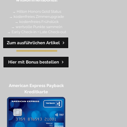
Willkommensbonus!
→ Hilton Honors Gold Status
→ kostenfreies Zimmerupgrade
→ kostenfreies Frühstück
→ wertvolle Punkte sa
mmeln
→ Early Check-in + Late Check-out
Zum ausführlichen Artikel
━━━━
━
━
━
Hier mit Bonus bestellen
American Express Payback
Kreditkarte​