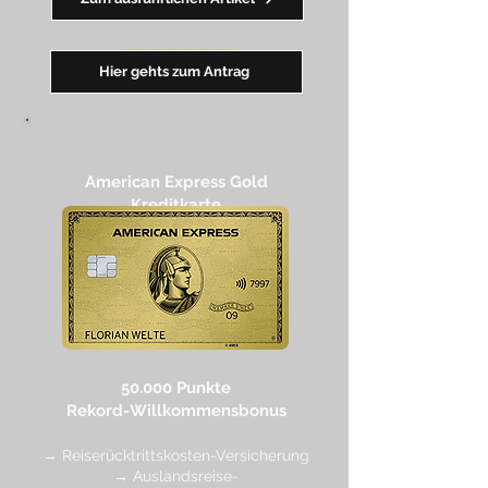
━━
━
━
━
━
━
Hier gehts zum Antrag
American Express Gold
Kreditkarte
50.000 Punkte
Rekord-Willkommensbonus
→ Reiserücktrittskosten-Versicherung
→ Auslandsreise-