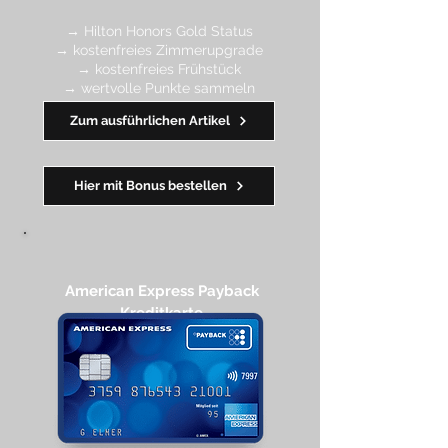
→ Hilton Honors Gold Status
→ kostenfreies Zimmerupgrade
→ kostenfreies Frühstück
→ wertvolle Punkte sa
mmeln
→ Early Check-in + Late Check-out
Zum ausführlichen Artikel
━━━━
━
━
━
Hier mit Bonus bestellen
American Express Payback
Kreditkarte​