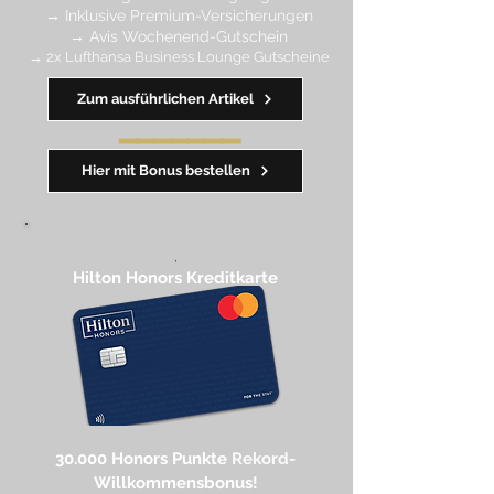
→ Inklusive Premium-Versicherungen
→ Avis Wochenend-Gutschein
→ 2x Lufthansa Business Lounge Gutscheine
Zum ausführlichen Artikel
━━━━
━
━
━
Hier mit Bonus bestellen
,
Hilton Honors Kreditkarte​
30.000 Honors Punkte
Rekord-
Willkommensbonus!