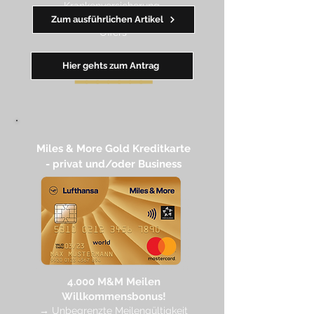
Krankenversicherung
→ wertvolle Rabatte dank Amex
Zum ausführlichen Artikel
Off
ers
Hier gehts zum Antrag
━━
━━
━
━
━
Miles & More Gold Kreditkarte​
- privat und/oder Business
4.
000 M
&M Meilen
Willkommensbonus!
→
Unbegrenzte Meilengültigkeit