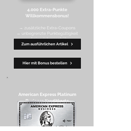
4.000 Extra-Punkte
Willkommen
sbonus!
→ zusätzliche Extra-Coupons
→ unbegrenzte Punktegültigkeit
→ keine Jahresgebühr
Zum ausführlichen Artikel
━━
━━
━
━
━
Hier mit Bonus bestellen
American Express Platinum
Business Kreditkarte​