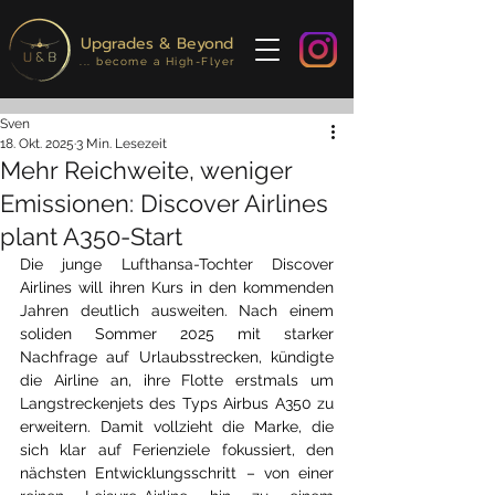
Upgrades & Beyond
... become a High-Flyer
Sven
18. Okt. 2025
3 Min. Lesezeit
Mehr Reichweite, weniger
Emissionen: Discover Airlines
plant A350-Start
Die junge Lufthansa-Tochter Discover 
Airlines will ihren Kurs in den kommenden 
Jahren deutlich ausweiten. Nach einem 
soliden Sommer 2025 mit starker 
Nachfrage auf Urlaubsstrecken, kündigte 
die Airline an, ihre Flotte erstmals um 
Langstreckenjets des Typs Airbus A350 zu 
erweitern. Damit vollzieht die Marke, die 
sich klar auf Ferienziele fokussiert, den 
nächsten Entwicklungsschritt – von einer 