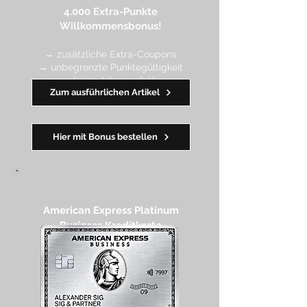
4.000 Extra-Punkte
Willkommen
sbonus!
→ zusätzliche Extra-Coupons
→ unbegrenzte Punktegültigkeit
→ keine Jahresgebühr
Zum ausführlichen Artikel
━━
━━
━
━
━
Hier mit Bonus bestellen
American Express Platinum
Business Kreditkarte​