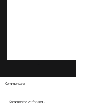
Kommentare
Review: Lufthansa
Mein Weg zum
Kommentar verfassen...