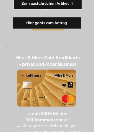
→ wertvolle Rabatte dank Amex
Zum ausführlichen Artikel
Off
ers
Hier gehts zum Antrag
━━
━━
━
━
━
Miles & More Gold Kreditkarte​
- privat und/oder Business
4.
000 M
&M Meilen
Willkommensbonus!
→
Unbegrenzte Meilengültigkeit
→ Inklusive Premium-Versicherungen