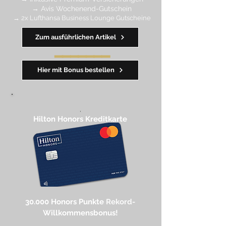
→ Avis Wochenend-Gutschein
→ 2x Lufthansa Business Lounge Gutscheine
Zum ausführlichen Artikel
━━━━
━
━
━
Hier mit Bonus bestellen
,
Hilton Honors Kreditkarte​
30.000 Honors Punkte
Rekord-
Willkommensbonus!