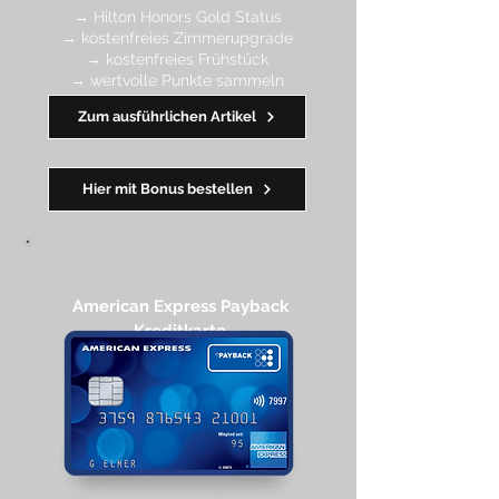
→ Hilton Honors Gold Status
→ kostenfreies Zimmerupgrade
→ kostenfreies Frühstück
→ wertvolle Punkte sa
mmeln
→ Early Check-in + Late Check-out
Zum ausführlichen Artikel
━━━━
━
━
━
Hier mit Bonus bestellen
American Express Payback
Kreditkarte​