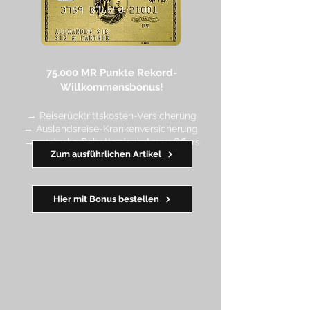
75.000 MR Punkte
Rekord-
Willkommensbonus!
→ Reiserücktrittskosten-Versicherung
→ Auslandsreise-Krankenversicherung
→ wertvolle Rabatte dank Amex Off
ers
Zum ausführlichen Artikel
━━
━━
━
━
━
Hier mit Bonus bestellen