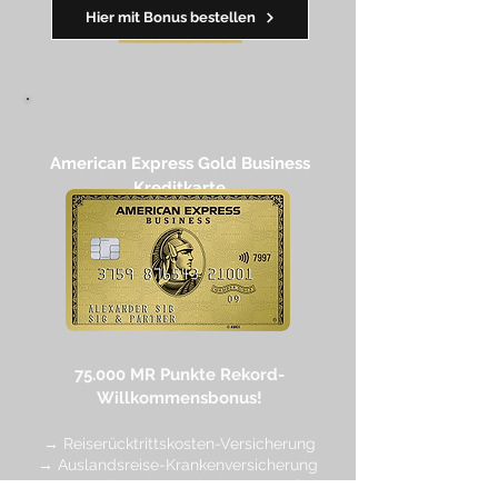
Hier mit Bonus bestellen
━━
━━
━
━
━
American Express Gold Business
Kreditkarte​
75.000 MR Punkte
Rekord-
Willkommensbonus!
→ Reiserücktrittskosten-Versicherung
→ Auslandsreise-Krankenversicherung
→ wertvolle Rabatte dank Amex Off
ers