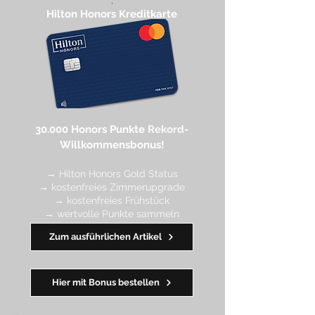
,
Hilton Honors Kreditkarte​
30.000 Honors Punkte
Rekord-
Willkommensbonus!
→ Hilton Honors Gold Status
→ kostenfreies Zimmerupgrade
→ kostenfreies Frühstück
→ wertvolle Punkte sa
mmeln
→ Early Check-in + Late Check-out
Zum ausführlichen Artikel
━━━━
━
━
━
Hier mit Bonus bestellen