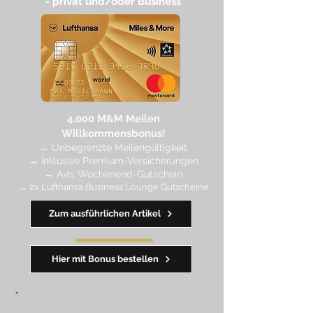
- privat und/oder Business
4.
000 M
&M Meilen
Willkommensbonus!
→
Unbegrenzte Meilengültigkeit
→ Inklusive Premium-Versicherungen
→ Avis Wochenend-Gutschein
→ 2x Lufthansa Business Lounge Gutscheine
Zum ausführlichen Artikel
━━━━
━
━
━
Hier mit Bonus bestellen