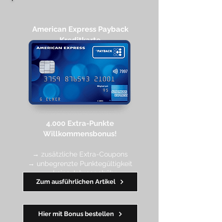
American Express Payback
Kreditkarte​
4.000 Extra-Punkte
Willkommen
sbonus!
→ zusätzliche Extra-Coupons
→ unbegrenzte Punktegültigkeit
→ keine Jahresgebühr
Zum ausführlichen Artikel
━━
━━
━
━
━
Hier mit Bonus bestellen