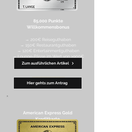
85.000 Punkte
Willkommensbonus
→ 200€ Reiseguthaben
→ 150€ Restaurantguthaben
→ 120€ Entertainmentguthaben
→ Lounge-Pässe im Wert von >900€
Zum ausführlichen Artikel
━━
━
━
━
━
━
Hier gehts zum Antrag
American Express Gold
Kreditkarte