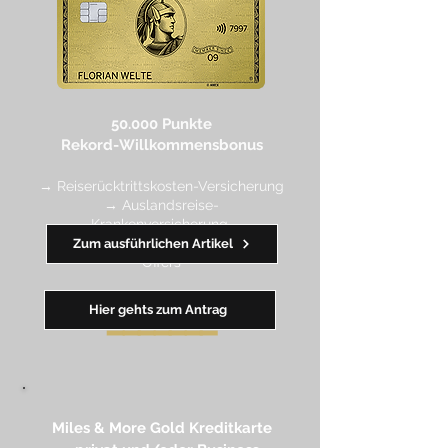
50.000 Punkte
Rekord-Willkommensbonus
→ Reiserücktrittskosten-Versicherung
→ Auslandsreise-
Krankenversicherung
→ wertvolle Rabatte dank Amex
Zum ausführlichen Artikel
Off
ers
Hier gehts zum Antrag
━━
━━
━
━
━
Miles & More Gold Kreditkarte​