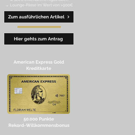
→ Lounge-Pässe im Wert von >900€
Zum ausführlichen Artikel
━━
━
━
━
━
━
Hier gehts zum Antrag
American Express Gold
Kreditkarte
50.000 Punkte
Rekord-Willkommensbonus