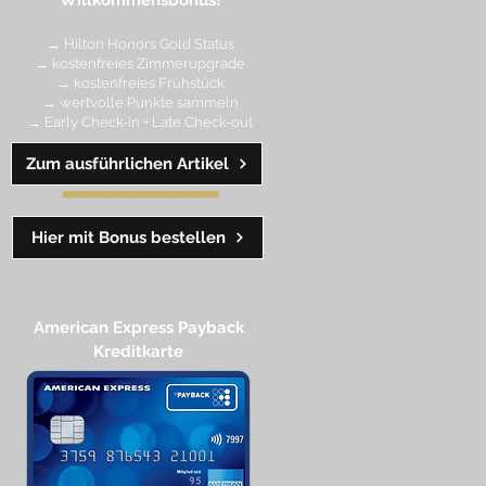
Willkommensbonus!
→ Hilton Honors Gold Status
→ kostenfreies Zimmerupgrade
→ kostenfreies Frühstück
→ wertvolle Punkte sa
mmeln
→ Early Check-in + Late Check-out
Zum ausführlichen Artikel
━━━━
━
━
━
Hier mit Bonus bestellen
American Express Payback
Kreditkarte​