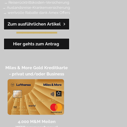
→ Reiserücktrittskosten-Versicherung
→ Auslandsreise-Krankenversicherung
→ wertvolle Rabatte dank Amex Off
ers
Zum ausführlichen Artikel
━━
━━
━
━
━
Hier gehts zum Antrag
Miles & More Gold Kreditkarte​
- privat und/oder Business
4.
000 M
&M Meilen