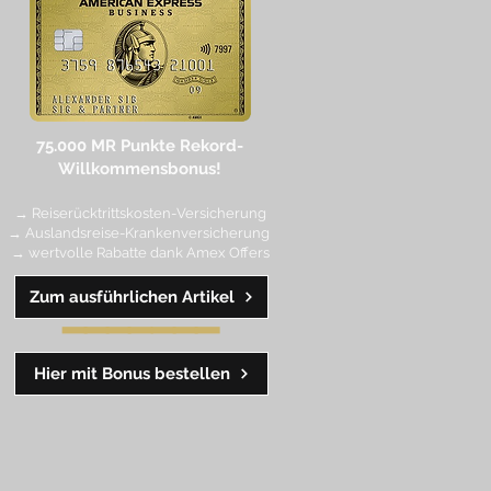
75.000 MR Punkte
Rekord-
Willkommensbonus!
→ Reiserücktrittskosten-Versicherung
→ Auslandsreise-Krankenversicherung
→ wertvolle Rabatte dank Amex Off
ers
Zum ausführlichen Artikel
━━
━━
━
━
━
Hier mit Bonus bestellen