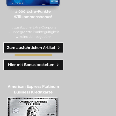
4.000 Extra-Punkte
Willkommen
sbonus!
→ zusätzliche Extra-Coupons
→ unbegrenzte Punktegültigkeit
→ keine Jahresgebühr
Zum ausführlichen Artikel
━━
━━
━
━
━
Hier mit Bonus bestellen
American Express Platinum
Business Kreditkarte​