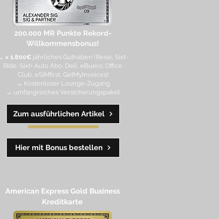
200.000 MR Punkte
Rekord-
Willkommensbonus!
→
> 1.800€
jährliches Guthaben (Reise, Sixt-
Ride, Sixt+ Auto Abo, Dell, eBuero: Office
Club, eSIMfirst, GetMyInvoices)
→ Kostenloser Lounge-Zugang
→ umfangreiches Versicherungspaket
Zum ausführlichen Artikel
━━
━━
━
━
━
Hier mit Bonus bestellen
American Express Gold Business
Kreditkarte​