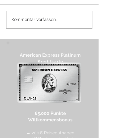
Die Payback American
Waldorf Astoria
Kommentar verfassen...
Express Kreditkarte im
Portfolio: Fluss
Überblick + 1.000
auf dem Nil gep
Willkommensbonus
American Express Platinum
Kreditkarte
85.000 Punkte
Willkommensbonus
→ 200€ Reiseguthaben