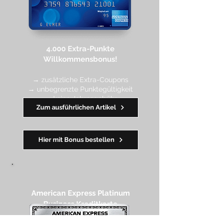
4.000 Extra-Punkte
Willkommen
sbonus!
→ zusätzliche Extra-Coupons
→ unbegrenzte Punktegültigkeit
→ keine Jahresgebühr
Zum ausführlichen Artikel
━━
━━
━
━
━
Hier mit Bonus bestellen
American Express Platinum
Business Kreditkarte​