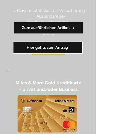
→ Reiserücktrittskosten-Versicherung
→ Auslandsreise-
Krankenversicherung
→ wertvolle Rabatte dank Amex
Zum ausführlichen Artikel
Off
ers
Hier gehts zum Antrag
━━
━━
━
━
━
Miles & More Gold Kreditkarte​
- privat und/oder Business