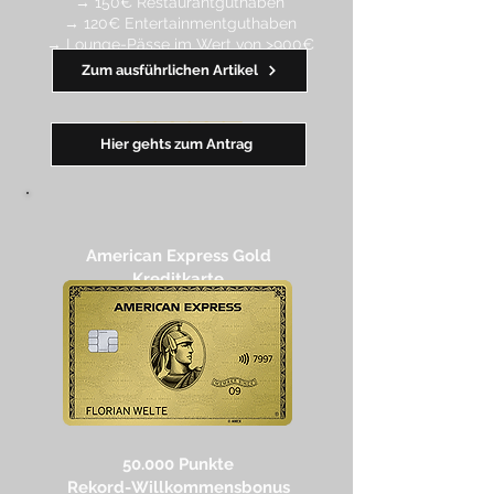
→ 150€ Restaurantguthaben
→ 120€ Entertainmentguthaben
→ Lounge-Pässe im Wert von >900€
Zum ausführlichen Artikel
━━
━
━
━
━
━
Hier gehts zum Antrag
American Express Gold
Kreditkarte
50.000 Punkte
Rekord-Willkommensbonus