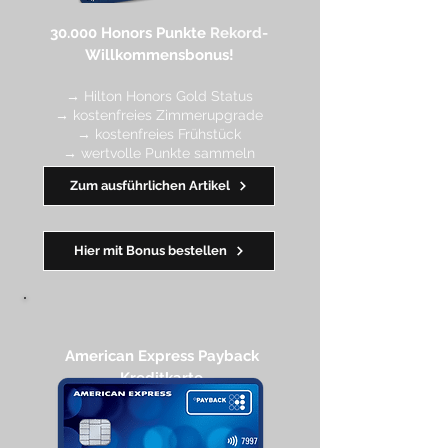
30.000 Honors Punkte
Rekord-
Willkommensbonus!
→ Hilton Honors Gold Status
→ kostenfreies Zimmerupgrade
→ kostenfreies Frühstück
→ wertvolle Punkte sa
mmeln
→ Early Check-in + Late Check-out
Zum ausführlichen Artikel
━━━━
━
━
━
Hier mit Bonus bestellen
American Express Payback
Kreditkarte​