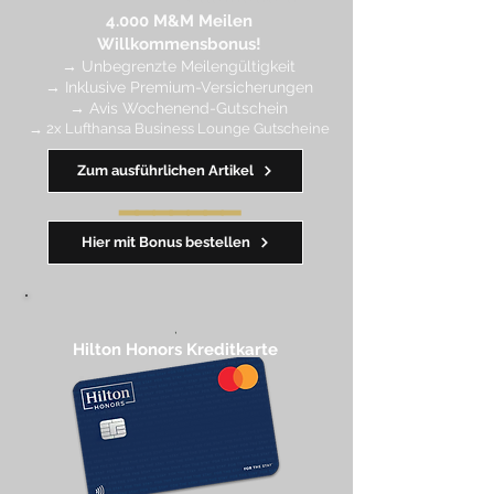
4.
000 M
&M Meilen
Willkommensbonus!
→
Unbegrenzte Meilengültigkeit
→ Inklusive Premium-Versicherungen
→ Avis Wochenend-Gutschein
→ 2x Lufthansa Business Lounge Gutscheine
Zum ausführlichen Artikel
━━━━
━
━
━
Hier mit Bonus bestellen
,
Hilton Honors Kreditkarte​