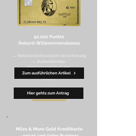
50.000 Punkte
Rekord-Willkommensbonus
→ Reiserücktrittskosten-Versicherung
→ Auslandsreise-
Krankenversicherung
→ wertvolle Rabatte dank Amex
Zum ausführlichen Artikel
Off
ers
Hier gehts zum Antrag
━━
━━
━
━
━
Miles & More Gold Kreditkarte​
- privat und/oder Business