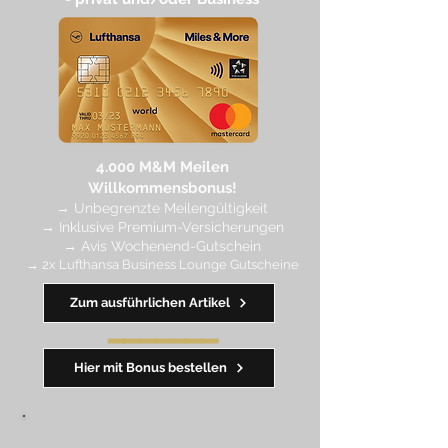
4.
000 M
&M Meilen
Willkommensbonus!
→
Unbegrenzte Meilengültigkeit
→ Inklusive Premium-Versicherungen
→ Avis Wochenend-Gutschein
→ 2x Lufthansa Business Lounge Gutscheine
Zum ausführlichen Artikel
━━━━
━
━
━
Hier mit Bonus bestellen
,