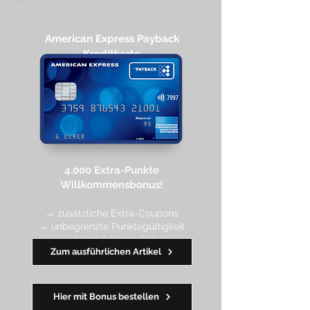
American Express Payback
Kreditkarte​
4.000 Extra-Punkte
Willkommen
sbonus!
→ zusätzliche Extra-Coupons
→ unbegrenzte Punktegültigkeit
→ keine Jahresgebühr
Zum ausführlichen Artikel
━━
━━
━
━
━
Hier mit Bonus bestellen