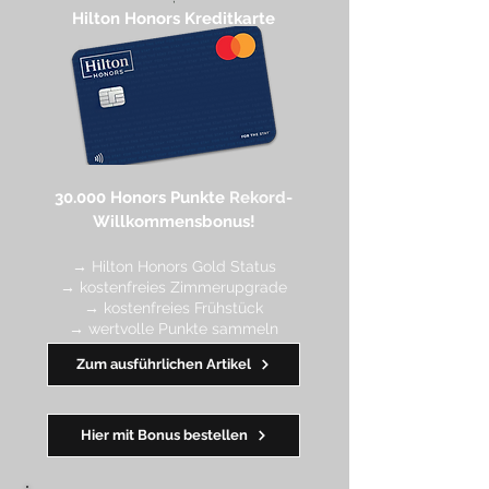
Hilton Honors Kreditkarte​
30.000 Honors Punkte
Rekord-
Willkommensbonus!
→ Hilton Honors Gold Status
→ kostenfreies Zimmerupgrade
→ kostenfreies Frühstück
→ wertvolle Punkte sa
mmeln
→ Early Check-in + Late Check-out
Zum ausführlichen Artikel
━━━━
━
━
━
Hier mit Bonus bestellen