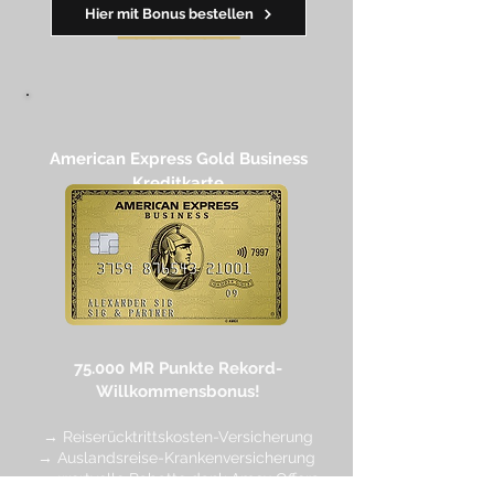
Hier mit Bonus bestellen
━━
━━
━
━
━
American Express Gold Business
Kreditkarte​
75.000 MR Punkte
Rekord-
Willkommensbonus!
→ Reiserücktrittskosten-Versicherung
→ Auslandsreise-Krankenversicherung
→ wertvolle Rabatte dank Amex Off
ers