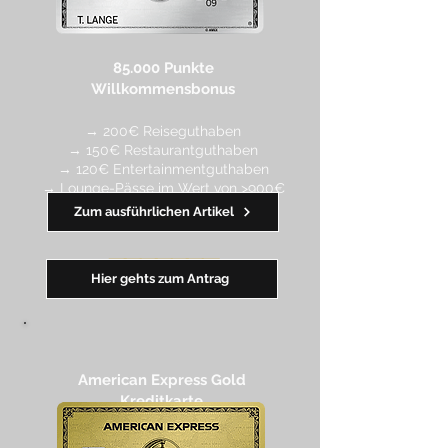
85.000 Punkte
Willkommensbonus
→ 200€ Reiseguthaben
→ 150€ Restaurantguthaben
→ 120€ Entertainmentguthaben
→ Lounge-Pässe im Wert von >900€
Zum ausführlichen Artikel
━━
━
━
━
━
━
Hier gehts zum Antrag
American Express Gold
Kreditkarte