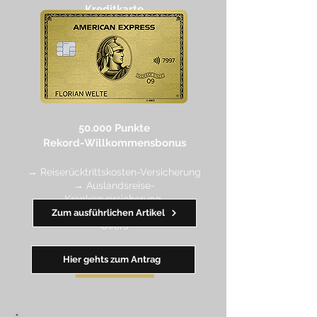
Kreditkarte
50.000 Punkte
Rekord-Willkommensbonus
→ Reiserücktrittskosten-Versicherung
→ Auslandsreise-
Krankenversicherung
→ wertvolle Rabatte dank Amex
Zum ausführlichen Artikel
Off
ers
Hier gehts zum Antrag
━━
━━
━
━
━