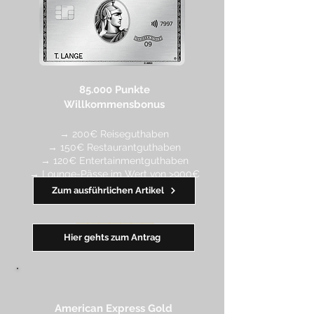
85.000 Punkte
Willkommensbonus
→ 200€ Reiseguthaben
→ 150€ Restaurantguthaben
→ 120€ Entertainmentguthaben
→ Lounge-Pässe im Wert von >900€
Zum ausführlichen Artikel
━━
━
━
━
━
━
Hier gehts zum Antrag
American Express Gold