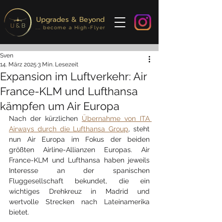
Upgrades & Beyond
... become a High-Flyer
Sven
14. März 2025
3 Min. Lesezeit
Expansion im Luftverkehr: Air
France-KLM und Lufthansa
kämpfen um Air Europa
Nach der kürzlichen 
Übernahme von ITA 
Airways durch die Lufthansa Group
, steht 
nun Air Europa im Fokus der beiden 
größten Airline-Allianzen Europas. Air 
France-KLM und Lufthansa haben jeweils 
Interesse an der spanischen 
Fluggesellschaft bekundet, die ein 
wichtiges Drehkreuz in Madrid und 
wertvolle Strecken nach Lateinamerika 
bietet.