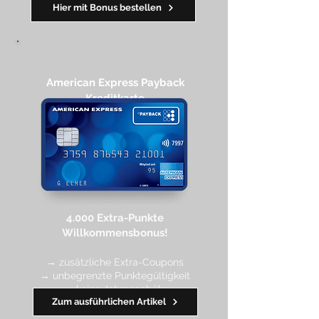
━━━━
━
━
━
Hier mit Bonus bestellen
American Express Payback
Kreditkarte​
4.000 Extra-Punkte
Willkommen
sbonus!
→ zusätzliche Extra-Coupons
→ unbegrenzte Punktegültigkeit
→ keine Jahresgebühr
Zum ausführlichen Artikel