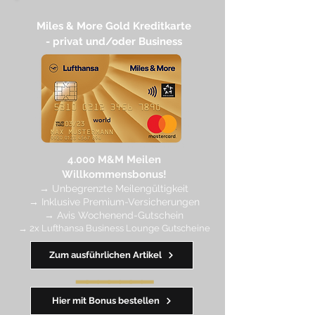
Miles & More Gold Kreditkarte​
- privat und/oder Business
4.
000 M
&M Meilen
Willkommensbonus!
→
Unbegrenzte Meilengültigkeit
→ Inklusive Premium-Versicherungen
→ Avis Wochenend-Gutschein
→ 2x Lufthansa Business Lounge Gutscheine
Zum ausführlichen Artikel
━━━━
━
━
━
Hier mit Bonus bestellen