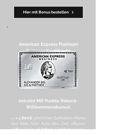
━━
━━
━
━
━
Hier mit Bonus bestellen
American Express Platinum
Business Kreditkarte​
200.000 MR Punkte
Rekord-
Willkommensbonus!
→
> 1.800€
jährliches Guthaben (Reise,
Sixt-Ride, Sixt+ Auto Abo, Dell, eBuero:
Office Club, eSIMfirst, GetMyInvoices)