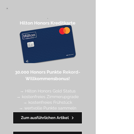
,
Hilton Honors Kreditkarte​
30.000 Honors Punkte
Rekord-
Willkommensbonus!
→ Hilton Honors Gold Status
→ kostenfreies Zimmerupgrade
→ kostenfreies Frühstück
→ wertvolle Punkte sa
mmeln
→ Early Check-in + Late Check-out
Zum ausführlichen Artikel