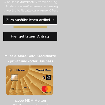
→ Reiserücktrittskosten-Versicherung
→ Auslandsreise-Krankenversicherung
→ wertvolle Rabatte dank Amex Off
ers
Zum ausführlichen Artikel
━━
━━
━
━
━
Hier gehts zum Antrag
Miles & More Gold Kreditkarte​
- privat und/oder Business
4.
000 M
&M Meilen