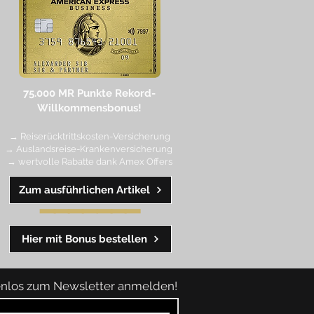
75.000 MR Punkte
Rekord-
Willkommensbonus!
→ Reiserücktrittskosten-Versicherung
→ Auslandsreise-Krankenversicherung
→ wertvolle Rabatte dank Amex Off
ers
Zum ausführlichen Artikel
━━
━━
━
━
━
Hier mit Bonus bestellen
tenlos zum Newsletter anmelden!