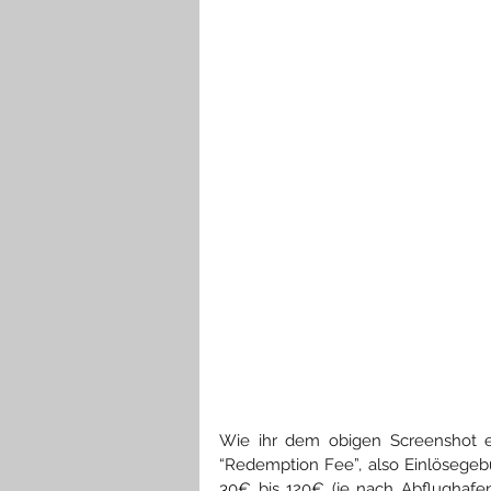
Wie ihr dem obigen Screenshot e
“Redemption Fee”, also Einlösegeb
30€ bis 120€ (je nach Abflughafen)