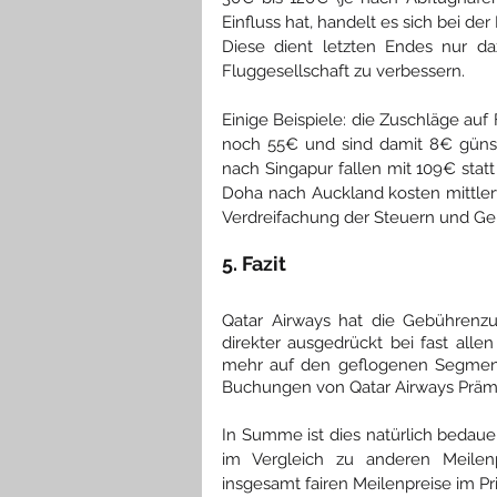
Einfluss hat, handelt es sich bei d
Diese dient letzten Endes nur daz
Fluggesellschaft zu verbessern.
Einige Beispiele: die Zuschläge au
noch 55€ und sind damit 8€ günst
nach Singapur fallen mit 109€ stat
Doha nach Auckland kosten mittlerw
Verdreifachung der Steuern und Ge
5. Fazit
Qatar Airways hat die Gebührenzu
direkter ausgedrückt bei fast allen
mehr auf den geflogenen Segmente
Buchungen von Qatar Airways Prämi
In Summe ist dies natürlich bedaue
im Vergleich zu anderen Meilenp
insgesamt fairen Meilenpreise im Priv