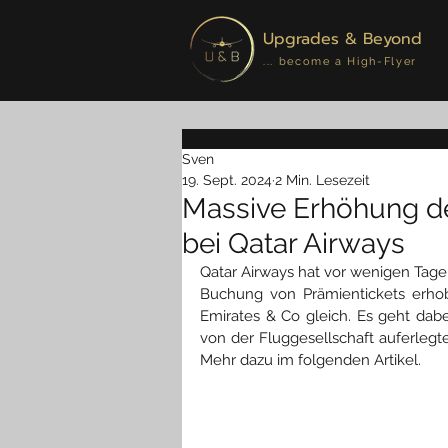
Upgrades & Beyond
... become a High-Flyer
Sven
19. Sept. 2024
2 Min. Lesezeit
Massive Erhöhung d
bei Qatar Airways
Qatar Airways hat vor wenigen Ta
Buchung von Prämientickets erhob
Emirates & Co gleich. Es geht da
von der Fluggesellschaft auferlegte
Mehr dazu im folgenden Artikel.