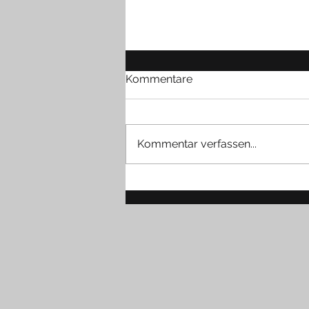
Kommentare
Kommentar verfassen...
Kaviar in der Business Class 
Qatar Airways setzt nochmal
einen drauf