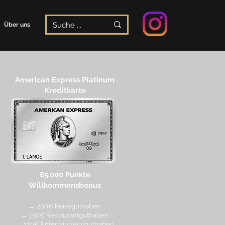
Über uns
American Express Platinum
Kreditkarte
85.000 Punkte
Willkommensbonus
→ 200€ Reiseguthaben
→ 150€ Restaurantguthaben
→ 120€ Entertainmentguthaben