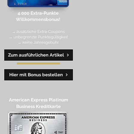
4.000 Extra-Punkte
Willkommen
sbonus!
→ zusätzliche Extra-Coupons
→ unbegrenzte Punktegültigkeit
→ keine Jahresgebühr
Zum ausführlichen Artikel
━━
━━
━
━
━
Hier mit Bonus bestellen
American Express Platinum
Business Kreditkarte​