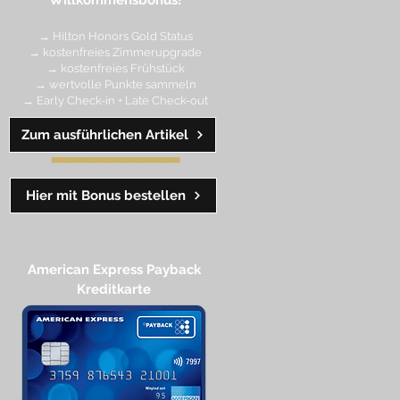
Willkommensbonus!
→ Hilton Honors Gold Status
→ kostenfreies Zimmerupgrade
→ kostenfreies Frühstück
→ wertvolle Punkte sa
mmeln
→ Early Check-in + Late Check-out
Zum ausführlichen Artikel
━━━━
━
━
━
Hier mit Bonus bestellen
American Express Payback
Kreditkarte​