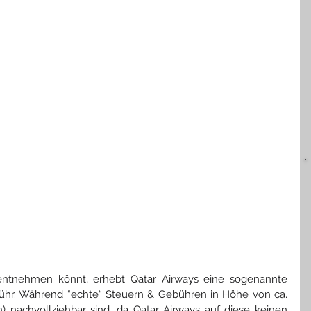
ntnehmen könnt, erhebt Qatar Airways eine sogenannte 
ühr. Während “echte“ Steuern & Gebühren in Höhe von ca. 
 nachvollziehbar sind, da Qatar Airways auf diese keinen 