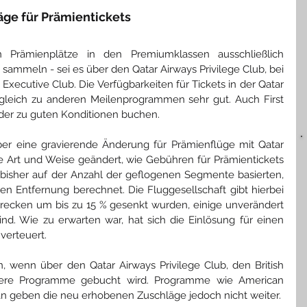
äge für Prämientickets
n Prämienplätze in den Premiumklassen ausschließlich 
 sammeln - sei es über den Qatar Airways Privilege Club, bei 
 Executive Club. Die Verfügbarkeiten für Tickets in der Qatar 
rgleich zu anderen Meilenprogrammen sehr gut. Auch First 
eder zu guten Konditionen buchen.
er eine gravierende Änderung für Prämienflüge mit Qatar 
ie Art und Weise geändert, wie Gebühren für Prämientickets 
isher auf der Anzahl der geflogenen Segmente basierten, 
en Entfernung berechnet. Die Fluggesellschaft gibt hierbei 
Strecken um bis zu 15 % gesenkt wurden, einige unverändert 
d. Wie zu erwarten war, hat sich die Einlösung für einen 
verteuert.
 wenn über den Qatar Airways Privilege Club, den British 
dere Programme gebucht wird. Programme wie American 
n geben die neu erhobenen Zuschläge jedoch nicht weiter.