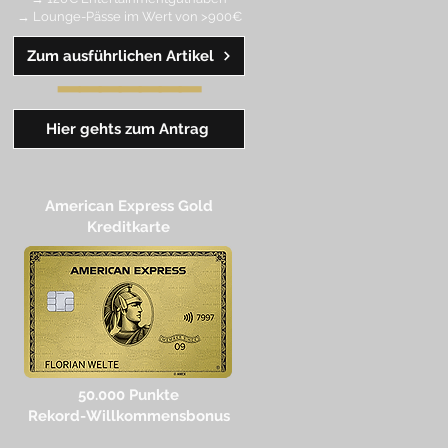
→ Lounge-Pässe im Wert von >900€
Zum ausführlichen Artikel
━━
━
━
━
━
━
Hier gehts zum Antrag
American Express Gold
Kreditkarte
50.000 Punkte
Rekord-Willkommensbonus