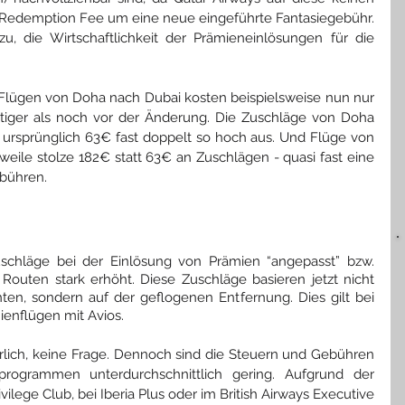
er Redemption Fee um eine neue eingeführte Fantasiegebühr. 
u, die Wirtschaftlichkeit der Prämieneinlösungen für die 
f Flügen von Doha nach Dubai kosten beispielsweise nun nur 
iger als noch vor der Änderung. Die Zuschläge von Doha 
t ursprünglich 63€ fast doppelt so hoch aus. Und Flüge von 
eile stolze 182€ statt 63€ an Zuschlägen - quasi fast eine 
bühren.
schläge bei der Einlösung von Prämien “angepasst” bzw. 
 Routen stark erhöht. Diese Zuschläge basieren jetzt nicht 
n, sondern auf der geflogenen Entfernung. Dies gilt bei 
enflügen mit Avios.
rlich, keine Frage. Dennoch sind die Steuern und Gebühren 
rogrammen unterdurchschnittlich gering. Aufgrund der 
ilege Club, bei Iberia Plus oder im British Airways Executive 