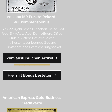
200.000 MR Punkte
Rekord-
Willkommensbonus!
→
> 1.800€
jährliches Guthaben (Reise, Sixt-
Ride, Sixt+ Auto Abo, Dell, eBuero: Office
Club, eSIMfirst, GetMyInvoices)
→ Kostenloser Lounge-Zugang
→ umfangreiches Versicherungspaket
Zum ausführlichen Artikel
━━
━━
━
━
━
Hier mit Bonus bestellen
American Express Gold Business
Kreditkarte​