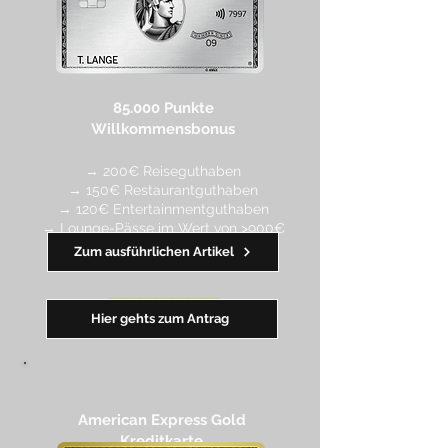
85.000 Punkte
Willkommensbonus
→ 200€ Reiseguthaben
→ 150€ Restaurantguthaben
→ 120€ Entertainmentguthaben
→ Lounge-Pässe im Wert von >900€
Zum ausführlichen Artikel
━━
━
━
━
━
━
Hier gehts zum Antrag
American Express Gold
Kreditkarte