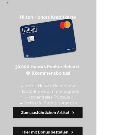
,
Hilton Honors Kreditkarte​
30.000 Honors Punkte
Rekord-
Willkommensbonus!
→ Hilton Honors Gold Status
→ kostenfreies Zimmerupgrade
→ kostenfreies Frühstück
→ wertvolle Punkte sa
mmeln
→ Early Check-in + Late Check-out
Zum ausführlichen Artikel
━━━━
━
━
━
Hier mit Bonus bestellen