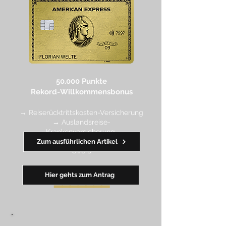
50.000 Punkte
Rekord-Willkommensbonus
→ Reiserücktrittskosten-Versicherung
→ Auslandsreise-
Krankenversicherung
→ wertvolle Rabatte dank Amex
Zum ausführlichen Artikel
Off
ers
Hier gehts zum Antrag
━━
━━
━
━
━