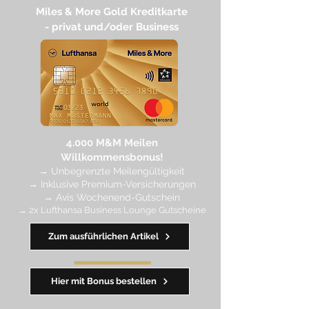
Miles & More Gold Kreditkarte​
- privat und/oder Business
4.
000 M
&M Meilen
Willkommensbonus!
→
Unbegrenzte Meilengültigkeit
→ Inklusive Premium-Versicherungen
→ Avis Wochenend-Gutschein
→ 2x Lufthansa Business Lounge Gutscheine
Zum ausführlichen Artikel
━━━━
━
━
━
Hier mit Bonus bestellen