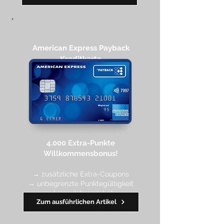
American Express Payback
Kreditkarte​
4.000 Extra-Punkte
Willkommen
sbonus!
→ zusätzliche Extra-Coupons
→ unbegrenzte Punktegültigkeit
→ keine Jahresgebühr
Zum ausführlichen Artikel