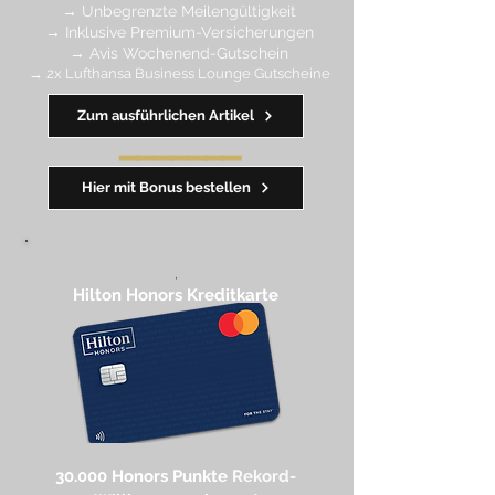
→
Unbegrenzte Meilengültigkeit
→ Inklusive Premium-Versicherungen
→ Avis Wochenend-Gutschein
→ 2x Lufthansa Business Lounge Gutscheine
Zum ausführlichen Artikel
━━━━
━
━
━
Hier mit Bonus bestellen
,
Hilton Honors Kreditkarte​
30.000 Honors Punkte
Rekord-