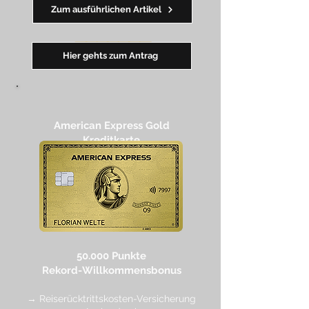
Zum ausführlichen Artikel
━━
━
━
━
━
━
Hier gehts zum Antrag
American Express Gold
Kreditkarte
50.000 Punkte
Rekord-Willkommensbonus
→ Reiserücktrittskosten-Versicherung