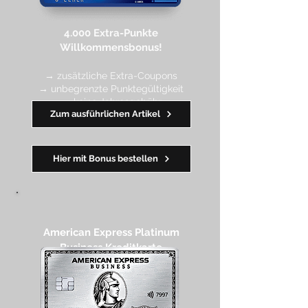
4.000 Extra-Punkte
Willkommen
sbonus!
→ zusätzliche Extra-Coupons
→ unbegrenzte Punktegültigkeit
→ keine Jahresgebühr
Zum ausführlichen Artikel
━━
━━
━
━
━
Hier mit Bonus bestellen
American Express Platinum
Business Kreditkarte​