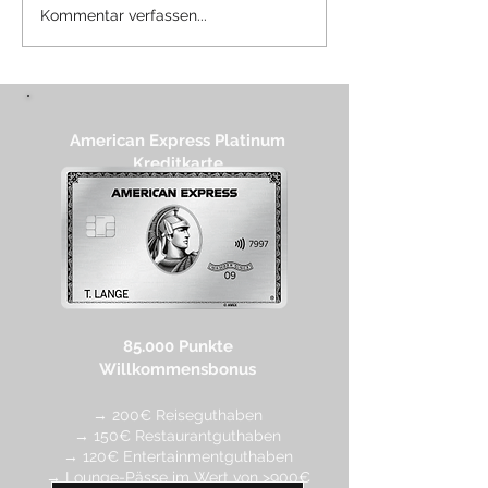
Review: Amex Centurion
Review: Luxx 
Kommentar verfassen...
Lounge Mexiko City
Flughafen Frank
Terminal 1
American Express Platinum
Kreditkarte
85.000 Punkte
Willkommensbonus
→ 200€ Reiseguthaben
→ 150€ Restaurantguthaben
→ 120€ Entertainmentguthaben
→ Lounge-Pässe im Wert von >900€