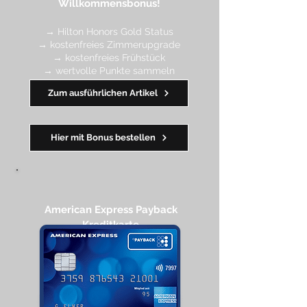
Willkommensbonus!
→ Hilton Honors Gold Status
→ kostenfreies Zimmerupgrade
→ kostenfreies Frühstück
→ wertvolle Punkte sa
mmeln
→ Early Check-in + Late Check-out
Zum ausführlichen Artikel
━━━━
━
━
━
Hier mit Bonus bestellen
American Express Payback
Kreditkarte​