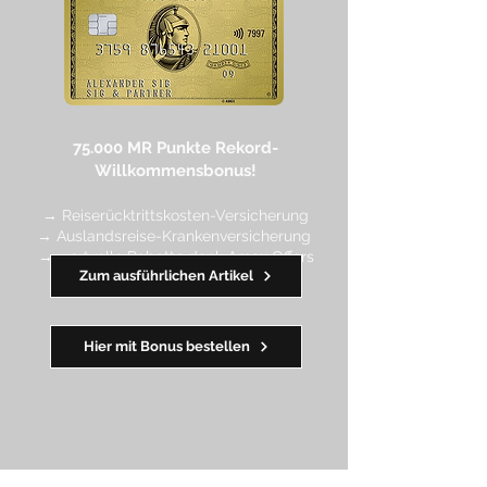
75.000 MR Punkte
Rekord-
Willkommensbonus!
→ Reiserücktrittskosten-Versicherung
→ Auslandsreise-Krankenversicherung
→ wertvolle Rabatte dank Amex Off
ers
Zum ausführlichen Artikel
━━
━━
━
━
━
Hier mit Bonus bestellen