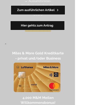
→ Auslandsreise-
Krankenversicherung
→ wertvolle Rabatte dank Amex
Zum ausführlichen Artikel
Off
ers
Hier gehts zum Antrag
━━
━━
━
━
━
Miles & More Gold Kreditkarte​
- privat und/oder Business
4.
000 M
&M Meilen
Willkommensbonus!