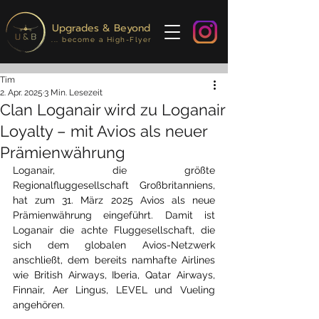
Upgrades & Beyond
... become a High-Flyer
Tim
2. Apr. 2025
3 Min. Lesezeit
Clan Loganair wird zu Loganair
Loyalty – mit Avios als neuer
Prämienwährung
Loganair, die größte 
Regionalfluggesellschaft Großbritanniens, 
hat zum 31. März 2025 Avios als neue 
Prämienwährung eingeführt. Damit ist 
Loganair die achte Fluggesellschaft, die 
sich dem globalen Avios-Netzwerk 
anschließt, dem bereits namhafte Airlines 
wie British Airways, Iberia, Qatar Airways, 
Finnair, Aer Lingus, LEVEL und Vueling 
angehören.