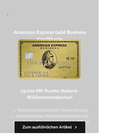
American Express Gold Business
Kreditkarte​
75.000 MR Punkte
Rekord-
Willkommensbonus!
→ Reiserücktrittskosten-Versicherung
→ Auslandsreise-Krankenversicherung
→ wertvolle Rabatte dank Amex Off
ers
Zum ausführlichen Artikel