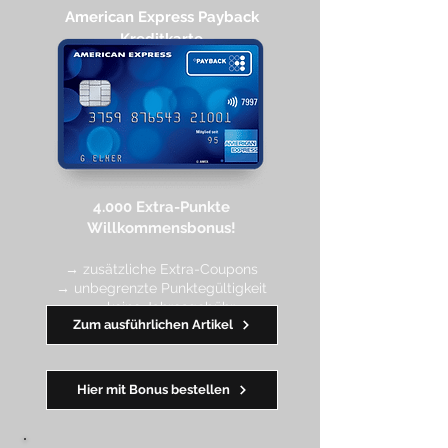
American Express Payback
Kreditkarte​
4.000 Extra-Punkte
Willkommen
sbonus!
→ zusätzliche Extra-Coupons
→ unbegrenzte Punktegültigkeit
→ keine Jahresgebühr
Zum ausführlichen Artikel
━━
━━
━
━
━
Hier mit Bonus bestellen