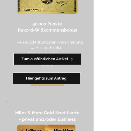
50.000 Punkte
Rekord-Willkommensbonus
→ Reiserücktrittskosten-Versicherung
→ Auslandsreise-
Krankenversicherung
→ wertvolle Rabatte dank Amex
Zum ausführlichen Artikel
Off
ers
Hier gehts zum Antrag
━━
━━
━
━
━
Miles & More Gold Kreditkarte​
- privat und/oder Business