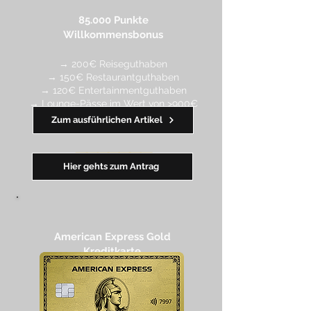
85.000 Punkte
Willkommensbonus
→ 200€ Reiseguthaben
→ 150€ Restaurantguthaben
→ 120€ Entertainmentguthaben
→ Lounge-Pässe im Wert von >900€
Zum ausführlichen Artikel
━━
━
━
━
━
━
Hier gehts zum Antrag
American Express Gold
Kreditkarte