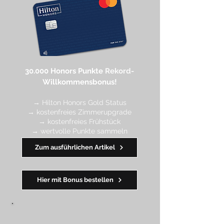
30.000 Honors Punkte
Rekord-
Willkommensbonus!
→ Hilton Honors Gold Status
→ kostenfreies Zimmerupgrade
→ kostenfreies Frühstück
→ wertvolle Punkte sa
mmeln
→ Early Check-in + Late Check-out
Zum ausführlichen Artikel
━━━━
━
━
━
Hier mit Bonus bestellen