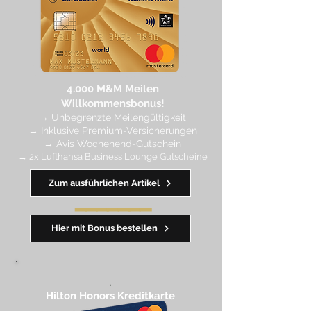
4.
000 M
&M Meilen
Willkommensbonus!
→
Unbegrenzte Meilengültigkeit
→ Inklusive Premium-Versicherungen
→ Avis Wochenend-Gutschein
→ 2x Lufthansa Business Lounge Gutscheine
Zum ausführlichen Artikel
━━━━
━
━
━
Hier mit Bonus bestellen
,
Hilton Honors Kreditkarte​